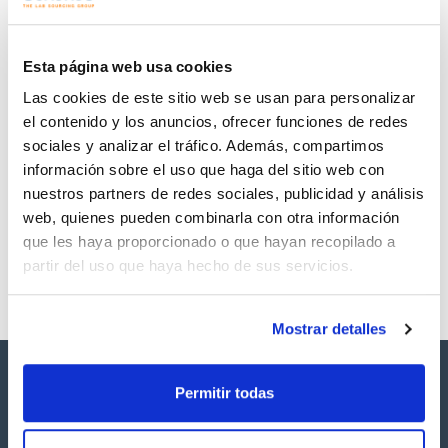
Regístrate para
Regístrate para
descargas
descargas
SDS/ Hoja de seguridad
Esta página web usa cookies
Regístrate para
Las cookies de este sitio web se usan para personalizar
descargas
el contenido y los anuncios, ofrecer funciones de redes
sociales y analizar el tráfico. Además, compartimos
Los productos marcados con esta imagen son
información sobre el uso que haga del sitio web con
productos marca Scharlau habitualmente en stock,
listos para una entrega inmediata.
nuestros partners de redes sociales, publicidad y análisis
web, quienes pueden combinarla con otra información
que les haya proporcionado o que hayan recopilado a
partir del uso que haya hecho de sus servicios.
Mostrar detalles
Permitir todas