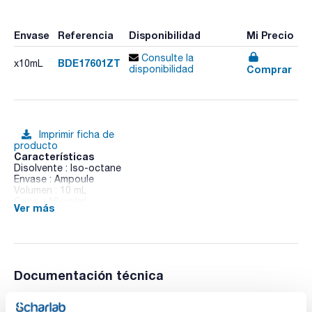
Envase
Referencia
Disponibilidad
Mi Precio
Consulte la
BDE17601ZT
x10mL
Comprar
disponibilidad
Imprimir ficha de
producto
Características
Disolvente : Iso-octane
Envase : Ampoule
Volumen : 10 mL
Conc. : 10 ug/ml
Ver más
BDE 176 in Iso-octane
Documentación técnica
TDS / Ficha técnica
COA