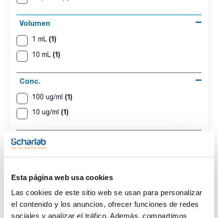
Volumen
(1)
1 mL
(1)
10 mL
Conc.
(1)
100 ug/ml
(1)
10 ug/ml
CAS
(2)
[407606-55-7]
Esta página web usa cookies
Las cookies de este sitio web se usan para personalizar
el contenido y los anuncios, ofrecer funciones de redes
Disolvente
Envase
Volumen
Iso-octane
Ampoule
1 mL
sociales y analizar el tráfico. Además, compartimos