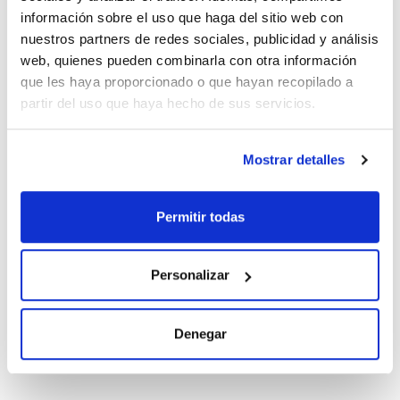
información sobre el uso que haga del sitio web con
Conc.
CAS
nuestros partners de redes sociales, publicidad y análisis
100 ug/ml
[407606-55-7]
web, quienes pueden combinarla con otra información
Referencia
Envase
Precio
que les haya proporcionado o que hayan recopilado a
CBDE181ZT1
Comprar
x1mL
partir del uso que haya hecho de sus servicios.
Disponibilidad
Ver stock
Mostrar detalles
Disolvente
Envase
Volumen
Iso-octane
Ampoule
10 mL
Permitir todas
Conc.
CAS
10 ug/ml
[407606-55-7]
Personalizar
Referencia
Envase
Precio
BDE181ZT10
Comprar
x10mL
Denegar
Disponibilidad
Ver stock