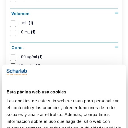
Volumen
(1)
1 mL
(1)
10 mL
Conc.
(1)
100 ug/ml
(1)
10 ug/ml
Esta página web usa cookies
Disolvente
Envase
Volumen
Las cookies de este sitio web se usan para personalizar
Iso-octane
Ampoule
1 mL
el contenido y los anuncios, ofrecer funciones de redes
Conc.
sociales y analizar el tráfico. Además, compartimos
100 ug/ml
información sobre el uso que haga del sitio web con
Referencia
Envase
Precio