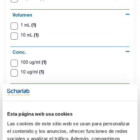
Volumen
(1)
1 mL
(1)
10 mL
Conc.
(1)
100 ug/ml
(1)
10 ug/ml
CAS
(2)
[1163-19-5]
Esta página web usa cookies
Las cookies de este sitio web se usan para personalizar
el contenido y los anuncios, ofrecer funciones de redes
Disolvente
Envase
Volumen
Iso-octane
Ampoule
1 mL
sociales y analizar el tráfico. Además, compartimos