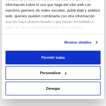
información sobre el uso que haga del sitio web con
Conc.
CAS
nuestros partners de redes sociales, publicidad y análisis
100 ug/ml
[1163-19-5]
web, quienes pueden combinarla con otra información
Referencia
Envase
Precio
que les haya proporcionado o que hayan recopilado a
BDE2091ZT1
Comprar
x1mL
partir del uso que haya hecho de sus servicios.
Disponibilidad
Ver stock
Mostrar detalles
Disolvente
Envase
Volumen
Iso-octane
Ampoule
10 mL
Permitir todas
Conc.
CAS
10 ug/ml
[1163-19-5]
Personalizar
Referencia
Envase
Precio
BDE20901ZT
Comprar
x10mL
Denegar
Disponibilidad
Ver stock