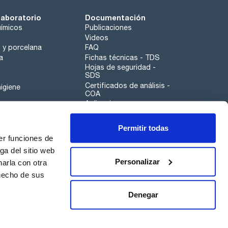
laboratorio
Documentación
ímicos
Publicaciones
Videos
o y porcelana
FAQ
a
Fichas técnicas - TDS
Hojas de seguridad -
SDS
Certificados de análisis -
igiene
COA
Aplicaciones
Tabla Periódica
Permitir todas
Scharlau leathergoods
er funciones de
Canal de denuncias
ga del sitio web
Personalizar
arla con otra
otros
 hecho de sus
Calidad
Sostenibilidad
Denegar