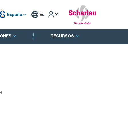
España
Es
ONES
RECURSOS
ne