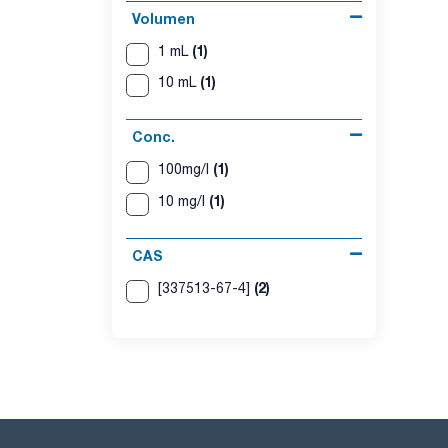
Volumen
(1)
1 mL
(1)
10 mL
Conc.
(1)
100mg/l
(1)
10 mg/l
CAS
(2)
[337513-67-4]