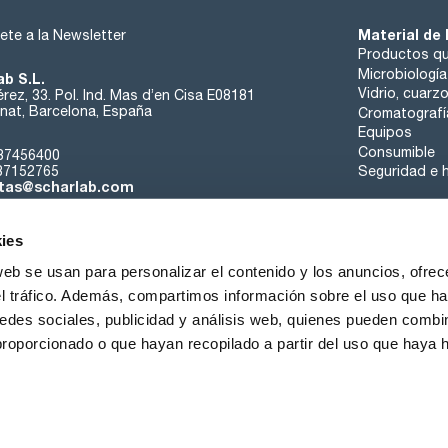
Material de 
ete a la Newsletter
Productos qu
Microbiología
ab S.L.
Vidrio, cuarz
rez, 33. Pol. Ind. Mas d’en Cisa E08181
at, Barcelona, España
Cromatografí
Equipos
Consumible
37456400
37152765
Seguridad e h
tas@scharlab.com
ies
web se usan para personalizar el contenido y los anuncios, ofrec
el tráfico. Además, compartimos información sobre el uso que ha
edes sociales, publicidad y análisis web, quienes pueden combin
nosotros
Eventos
Contacta
Noticias
Trabaja con nos
proporcionado o que hayan recopilado a partir del uso que haya
iciones de venta
Política de cookies
Política de privacidad