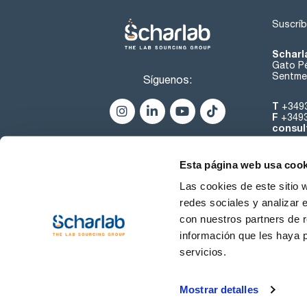
Suscríb
Scharl
Gato Pé
Sentmen
Síguenos:
T
+349
F
+349
consul
Esta página web usa cook
Las cookies de este sitio 
redes sociales y analizar 
con nuestros partners de r
Sobre 
información que les haya 
servicios.
Condiciones de uso
Cond
Mostrar detalles