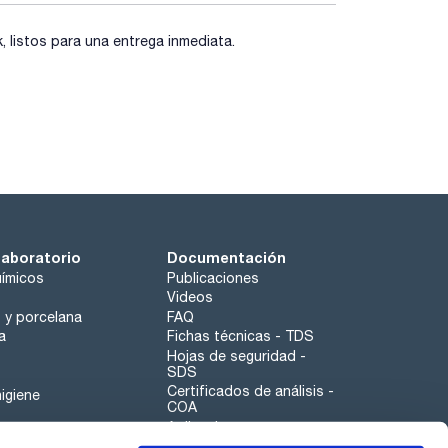
listos para una entrega inmediata.
laboratorio
Documentación
ímicos
Publicaciones
Videos
o y porcelana
FAQ
a
Fichas técnicas - TDS
Hojas de seguridad -
SDS
Certificados de análisis -
igiene
COA
Aplicaciones
Tabla Periódica