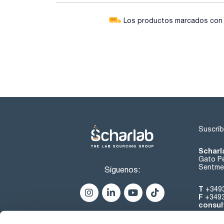
Los productos marcados con e
Suscríb
Scharl
Gato Pé
Sentmen
Síguenos:
T
+349
F
+349
consul