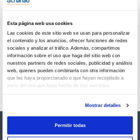
TDS / Ficha técnica
COA
Regístrate para
Regístrate para
descargas
descargas
SDS/ Hoja de seguridad
Esta página web usa cookies
Regístrate para
Las cookies de este sitio web se usan para personalizar
descargas
el contenido y los anuncios, ofrecer funciones de redes
sociales y analizar el tráfico. Además, compartimos
Los productos marcados con esta imagen son
información sobre el uso que haga del sitio web con
productos marca Scharlau habitualmente en stock,
nuestros partners de redes sociales, publicidad y análisis
listos para una entrega inmediata.
web, quienes pueden combinarla con otra información
que les haya proporcionado o que hayan recopilado a
partir del uso que haya hecho de sus servicios.
Mostrar detalles
Permitir todas