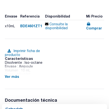
Envase
Referencia
Disponibilidad
Mi Precio
Consulte la
BDE4601ZT1
x10mL
Comprar
disponibilidad
Imprimir ficha de
producto
Características
Disolvente : Iso-octane
Envase : Ampoule
Volumen : 10 mL
Conc. : 10 ug/ml
Ver más
CAS : [446254-22-4]
BDE 46 in Iso-octane
Documentación técnica