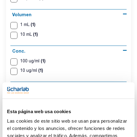
Volumen
(1)
1 mL
(1)
10 mL
Conc.
(1)
100 ug/ml
(1)
10 ug/ml
CAS
(2)
[337513-55-0]
Esta página web usa cookies
Las cookies de este sitio web se usan para personalizar
el contenido y los anuncios, ofrecer funciones de redes
Disolvente
Envase
Volumen
Iso-octane
Ampoule
1 mL
sociales y analizar el tráfico. Además, compartimos