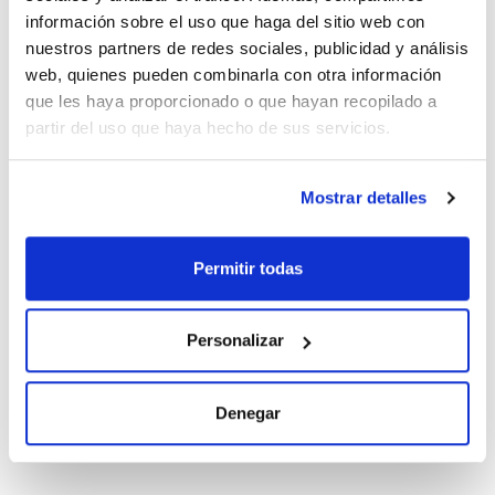
información sobre el uso que haga del sitio web con
Conc.
CAS
nuestros partners de redes sociales, publicidad y análisis
100 ug/ml
[337513-55-0]
web, quienes pueden combinarla con otra información
Referencia
Envase
Precio
que les haya proporcionado o que hayan recopilado a
CBDE481ZT1
Comprar
x1mL
partir del uso que haya hecho de sus servicios.
Disponibilidad
Ver stock
Mostrar detalles
Disolvente
Envase
Volumen
Iso-octane
Ampoule
10 mL
Permitir todas
Conc.
CAS
10 ug/ml
[337513-55-0]
Personalizar
Referencia
Envase
Precio
BDE4801ZT1
Comprar
x10mL
Denegar
Disponibilidad
Ver stock