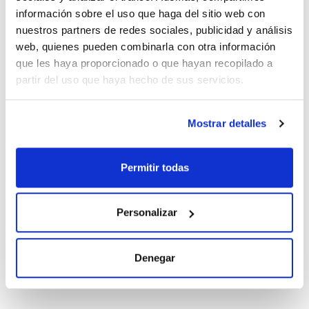
información sobre el uso que haga del sitio web con
Conc.
CAS
nuestros partners de redes sociales, publicidad y análisis
100 ug/ml
[327185-09-1]
web, quienes pueden combinarla con otra información
Referencia
Envase
Precio
que les haya proporcionado o que hayan recopilado a
CBDE691ZT1
Comprar
x1mL
partir del uso que haya hecho de sus servicios.
Disponibilidad
Ver stock
Mostrar detalles
Disolvente
Envase
Volumen
Iso-octane
Ampoule
10 mL
Permitir todas
Conc.
CAS
10 ug/ml
[327185-09-1]
Personalizar
Referencia
Envase
Precio
BDE6901ZT1
Comprar
x10mL
Denegar
Disponibilidad
Ver stock