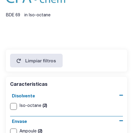
BDE 69 in Iso-octane
Limpiar filtros
Características
Disolvente
(2)
Iso-octane
Envase
(2)
Ampoule