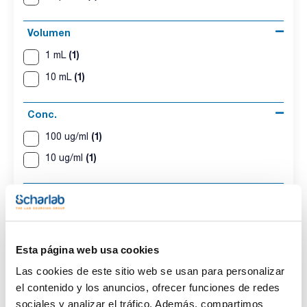
Volumen
(1)
1 mL
(1)
10 mL
Conc.
(1)
100 ug/ml
(1)
10 ug/ml
CAS
(2)
[327185-09-1]
Esta página web usa cookies
Las cookies de este sitio web se usan para personalizar
el contenido y los anuncios, ofrecer funciones de redes
Disolvente
Envase
Volumen
Iso-octane
Ampoule
1 mL
sociales y analizar el tráfico. Además, compartimos