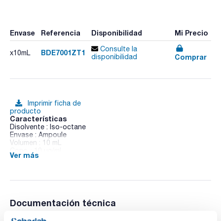
Envase
Referencia
Disponibilidad
Mi Precio
Consulte la
BDE7001ZT1
x10mL
Comprar
disponibilidad
Imprimir ficha de
producto
Características
Disolvente : Iso-octane
Envase : Ampoule
Volumen : 10 mL
Conc. : 10 ug/ml
Ver más
CAS : [446254-39-3]
BDE 70 in Iso-octane
Documentación técnica