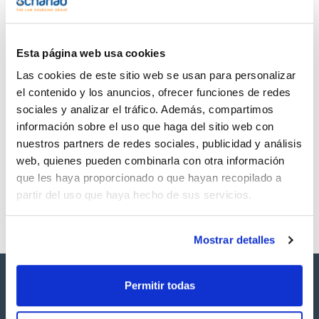
TDS / Ficha técnica
COA
Regístrate para
Regístrate para
descargas
descargas
SDS/ Hoja de seguridad
Esta página web usa cookies
Regístrate para
Las cookies de este sitio web se usan para personalizar
descargas
el contenido y los anuncios, ofrecer funciones de redes
sociales y analizar el tráfico. Además, compartimos
Los productos marcados con esta imagen son
información sobre el uso que haga del sitio web con
productos marca Scharlau habitualmente en stock,
nuestros partners de redes sociales, publicidad y análisis
listos para una entrega inmediata.
web, quienes pueden combinarla con otra información
que les haya proporcionado o que hayan recopilado a
partir del uso que haya hecho de sus servicios.
Mostrar detalles
Permitir todas