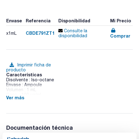
Envase
Referencia
Disponibilidad
Mi Precio
Consulte la
CBDE791ZT1
x1mL
Comprar
disponibilidad
Imprimir ficha de
producto
Características
Disolvente : Iso-octane
Envase : Ampoule
Volumen : 1 mL
Conc. : 100 ug/ml
Ver más
CAS : [446254-48-4]
BDE 79 in Iso-octane
Documentación técnica