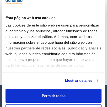
TDS / Ficha técnica
COA
Regístrate para
Regístrate para
descargas
descargas
SDS/ Hoja de seguridad
Esta página web usa cookies
Regístrate para
Las cookies de este sitio web se usan para personalizar
descargas
el contenido y los anuncios, ofrecer funciones de redes
sociales y analizar el tráfico. Además, compartimos
Los productos marcados con esta imagen son
información sobre el uso que haga del sitio web con
productos marca Scharlau habitualmente en stock,
nuestros partners de redes sociales, publicidad y análisis
listos para una entrega inmediata.
web, quienes pueden combinarla con otra información
que les haya proporcionado o que hayan recopilado a
partir del uso que haya hecho de sus servicios.
Mostrar detalles
Permitir todas