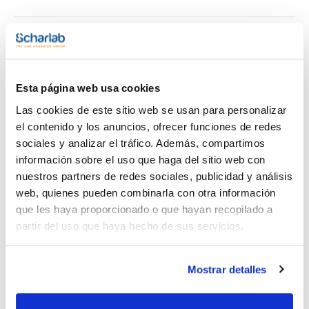
Diesel Oil 50000mg/l [68334-30-5]
Documentación técnica
TDS / Ficha técnica
COA
Esta página web usa cookies
Regístrate para
Regístrate para
descargas
descargas
Las cookies de este sitio web se usan para personalizar
SDS/ Hoja de seguridad
el contenido y los anuncios, ofrecer funciones de redes
Regístrate para
sociales y analizar el tráfico. Además, compartimos
descargas
información sobre el uso que haga del sitio web con
nuestros partners de redes sociales, publicidad y análisis
web, quienes pueden combinarla con otra información
Los productos marcados con esta imagen son
productos marca Scharlau habitualmente en stock,
que les haya proporcionado o que hayan recopilado a
listos para una entrega inmediata.
partir del uso que haya hecho de sus servicios.
Mostrar detalles