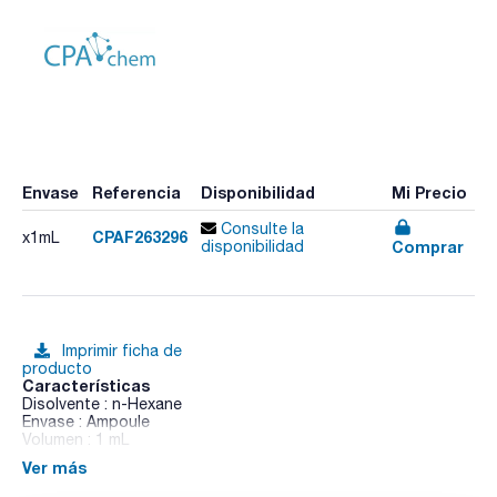
Envase
Referencia
Disponibilidad
Mi Precio
Consulte la
CPAF263296
x1mL
Comprar
disponibilidad
Imprimir ficha de
producto
Características
Disolvente : n-Hexane
Envase : Ampoule
Volumen : 1 mL
Ver más
Composition:
Mineral Oil 50000mg/l [8042-47-5]