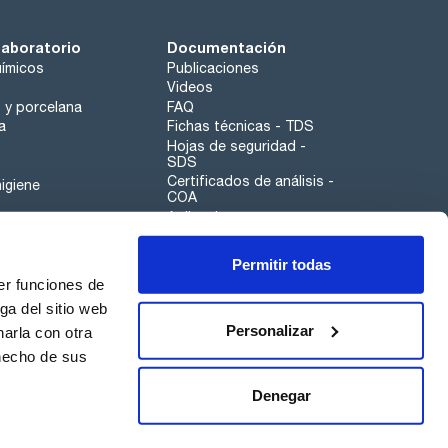
laboratorio
Documentación
ímicos
Publicaciones
Videos
o y porcelana
FAQ
a
Fichas técnicas - TDS
Hojas de seguridad -
SDS
Certificados de análisis -
igiene
COA
Aplicaciones
Tabla Periódica
Permitir todas
Scharlau leathergoods
er funciones de
Canal de denuncias
ga del sitio web
Personalizar
arla con otra
otros
 hecho de sus
Calidad
Sostenibilidad
Denegar