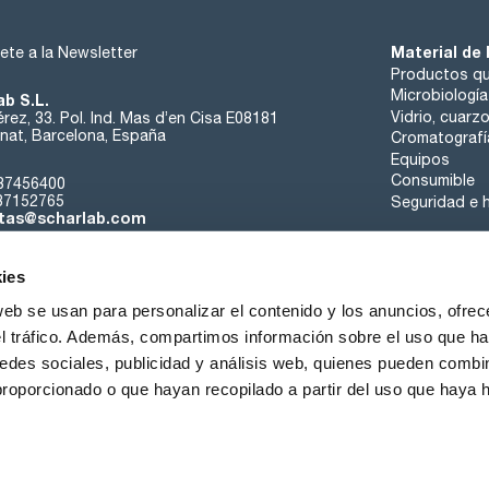
Material de 
ete a la Newsletter
Productos qu
Microbiología
ab S.L.
Vidrio, cuarz
rez, 33. Pol. Ind. Mas d’en Cisa E08181
at, Barcelona, España
Cromatografí
Equipos
Consumible
37456400
37152765
Seguridad e h
tas@scharlab.com
ies
web se usan para personalizar el contenido y los anuncios, ofrec
el tráfico. Además, compartimos información sobre el uso que ha
edes sociales, publicidad y análisis web, quienes pueden combin
nosotros
Eventos
Contacta
Noticias
Trabaja con nos
proporcionado o que hayan recopilado a partir del uso que haya
iciones de venta
Política de cookies
Política de privacidad