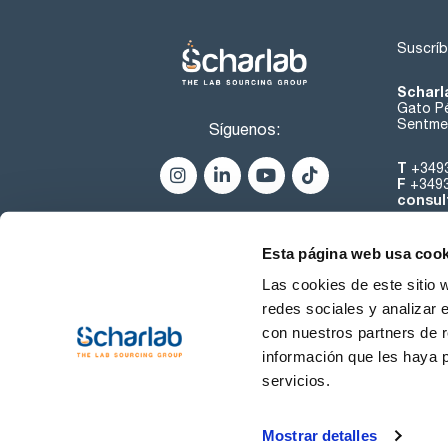
Suscríb
Scharl
Gato Pé
Sentmen
Síguenos:
T
+349
F
+349
consul
Esta página web usa cook
Las cookies de este sitio 
redes sociales y analizar 
con nuestros partners de r
Sobre 
información que les haya 
servicios.
Condiciones de uso
Cond
Mostrar detalles