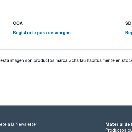
Toluene 100µg/ml [108-88-3]
o-Xylene 100µg/ml [95-47-6]
m-Xylene 100µg/ml [108-38-3]
p-Xylene 100µg/ml [106-42-3]
COA
SDS
Regístrate para descargas
Re
sta imagen son productos marca Scharlau habitualmente en stock, 
Material de 
ete a la Newsletter
Productos qu