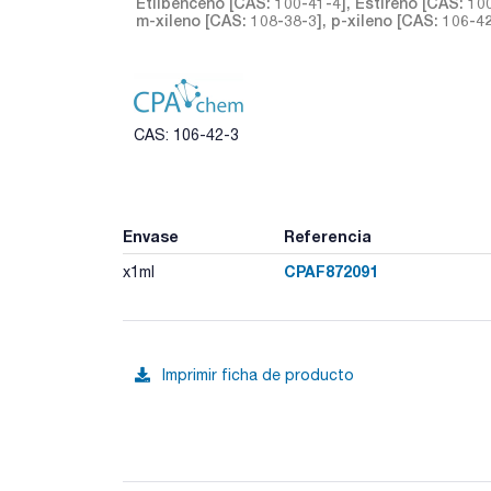
Etilbenceno [CAS: 100-41-4], Estireno [CAS: 100
m-xileno [CAS: 108-38-3], p-xileno [CAS: 106-4
CAS: 106-42-3
Envase
Referencia
CPAF872091
x1ml
Imprimir ficha de producto