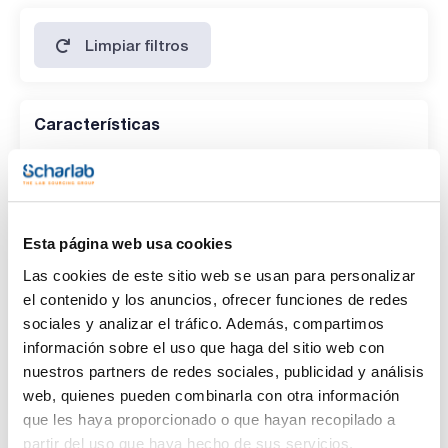
Limpiar filtros
Características
Disolvente
(1)
Iso-octane
Esta página web usa cookies
Envase
Las cookies de este sitio web se usan para personalizar
(1)
Ampoule
el contenido y los anuncios, ofrecer funciones de redes
sociales y analizar el tráfico. Además, compartimos
Volumen
información sobre el uso que haga del sitio web con
(1)
1 mL
nuestros partners de redes sociales, publicidad y análisis
web, quienes pueden combinarla con otra información
que les haya proporcionado o que hayan recopilado a
partir del uso que haya hecho de sus servicios.