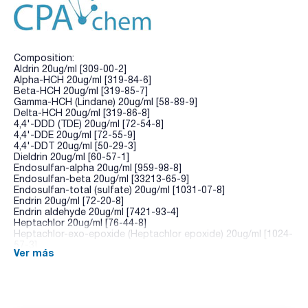
Composition:
Aldrin 20ug/ml [309-00-2]
Alpha-HCH 20ug/ml [319-84-6]
Beta-HCH 20ug/ml [319-85-7]
Gamma-HCH (Lindane) 20ug/ml [58-89-9]
Delta-HCH 20ug/ml [319-86-8]
4,4'-DDD (TDE) 20ug/ml [72-54-8]
4,4'-DDE 20ug/ml [72-55-9]
4,4'-DDT 20ug/ml [50-29-3]
Dieldrin 20ug/ml [60-57-1]
Endosulfan-alpha 20ug/ml [959-98-8]
Endosulfan-beta 20ug/ml [33213-65-9]
Endosulfan-total (sulfate) 20ug/ml [1031-07-8]
Endrin 20ug/ml [72-20-8]
Endrin aldehyde 20ug/ml [7421-93-4]
Heptachlor 20ug/ml [76-44-8]
Heptachlor-exo-epoxide (Heptachlor epoxide) 20ug/ml [1024-
57-3]
Ver más