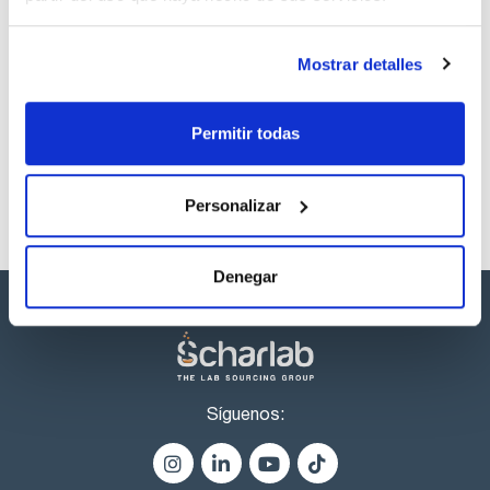
Disolvente
Envase
Volumen
Iso-octane
Ampoule
1 mL
Mostrar detalles
Referencia
Envase
Precio
CPAF115051
Comprar
x1ml
Permitir todas
Disponibilidad
Ver stock
Personalizar
Denegar
Síguenos: