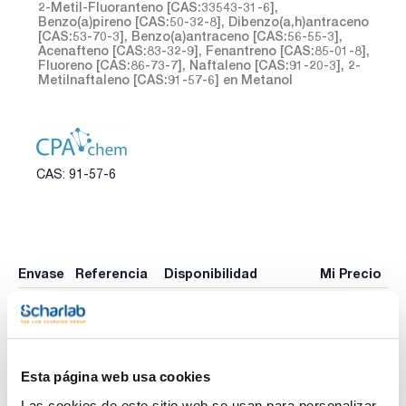
2-Metil-Fluoranteno [CAS:33543-31-6],
Benzo(a)pireno [CAS:50-32-8], Dibenzo(a,h)antraceno
[CAS:53-70-3], Benzo(a)antraceno [CAS:56-55-3],
Acenafteno [CAS:83-32-9], Fenantreno [CAS:85-01-8],
Fluoreno [CAS:86-73-7], Naftaleno [CAS:91-20-3], 2-
Metilnaftaleno [CAS:91-57-6] en Metanol
CAS: 91-57-6
Envase
Referencia
Disponibilidad
Mi Precio
Consulte la
CPAF112201
x1ml
Comprar
disponibilidad
Esta página web usa cookies
Imprimir ficha de
Las cookies de este sitio web se usan para personalizar