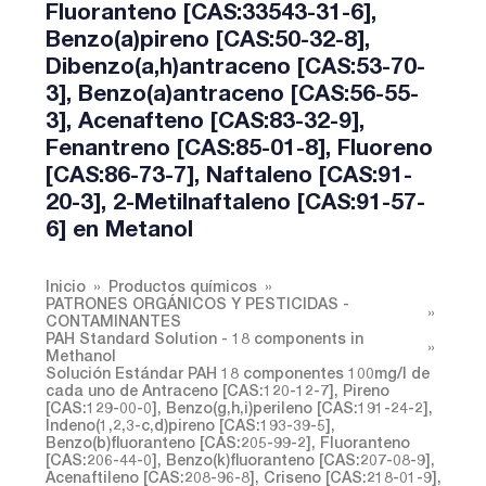
Fluoranteno [CAS:33543-31-6],
Benzo(a)pireno [CAS:50-32-8],
Dibenzo(a,h)antraceno [CAS:53-70-
3], Benzo(a)antraceno [CAS:56-55-
3], Acenafteno [CAS:83-32-9],
Fenantreno [CAS:85-01-8], Fluoreno
[CAS:86-73-7], Naftaleno [CAS:91-
20-3], 2-Metilnaftaleno [CAS:91-57-
6] en Metanol
Inicio
Productos químicos
PATRONES ORGÁNICOS Y PESTICIDAS -
CONTAMINANTES
PAH Standard Solution - 18 components in
Methanol
Solución Estándar PAH 18 componentes 100mg/l de
cada uno de Antraceno [CAS:120-12-7], Pireno
[CAS:129-00-0], Benzo(g,h,i)perileno [CAS:191-24-2],
Indeno(1,2,3-c,d)pireno [CAS:193-39-5],
Benzo(b)fluoranteno [CAS:205-99-2], Fluoranteno
[CAS:206-44-0], Benzo(k)fluoranteno [CAS:207-08-9],
Acenaftileno [CAS:208-96-8], Criseno [CAS:218-01-9],