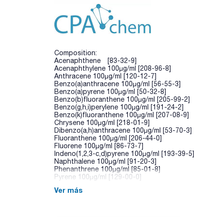
Composition:
Acenaphthene [83-32-9]
Acenaphthylene 100µg/ml [208-96-8]
Anthracene 100µg/ml [120-12-7]
Benzo(a)anthracene 100µg/ml [56-55-3]
Benzo(a)pyrene 100µg/ml [50-32-8]
Benzo(b)fluoranthene 100µg/ml [205-99-2]
Benzo(g,h,i)perylene 100µg/ml [191-24-2]
Benzo(k)fluoranthene 100µg/ml [207-08-9]
Chrysene 100µg/ml [218-01-9]
Dibenzo(a,h)anthracene 100µg/ml [53-70-3]
Fluoranthene 100µg/ml [206-44-0]
Fluorene 100µg/ml [86-73-7]
Indeno(1,2,3-c,d)pyrene 100µg/ml [193-39-5]
Naphthalene 100µg/ml [91-20-3]
Phenanthrene 100µg/ml [85-01-8]
Pyrene 100µg/ml [129-00-0]
Ver más