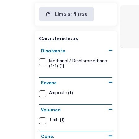
Limpiar filtros
Características
Disolvente
Methanol / Dichloromethane
(1)
(1/1)
Envase
(1)
Ampoule
Volumen
(1)
1 mL
Conc.