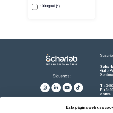
(1)
100ug/ml
Suscríb
Scharl
Gato Pé
Sentmen
Síguenos:
T
+349
F
+349
consul
Esta página web usa cook