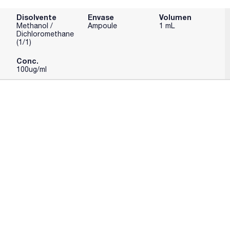
Disolvente
Envase
Volumen
Methanol /
Ampoule
1 mL
Dichloromethane
(1/1)
Conc.
100ug/ml