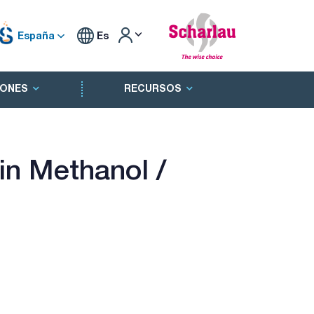
España
Es
ONES
RECURSOS
in Methanol /