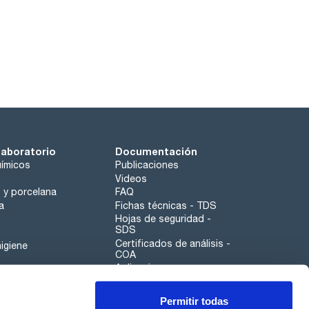
laboratorio
Documentación
ímicos
Publicaciones
Videos
o y porcelana
FAQ
a
Fichas técnicas - TDS
Hojas de seguridad -
SDS
Certificados de análisis -
igiene
COA
Aplicaciones
Tabla Periódica
Permitir todas