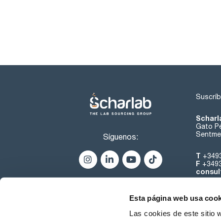
Suscríb
Scharl
Gato Pé
Sentmen
Síguenos:
T
+349
F
+349
consul
Esta página web usa cook
Las cookies de este sitio 