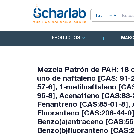
PRODUCTOS
MAR
Mezcla Patrón de PAH: 18 
uno de naftaleno [CAS: 91-2
57-6], 1-metilnaftaleno [CA
96-8], Acenafteno [CAS:83-3
Fenantreno [CAS:85-01-8], 
Fluoranteno [CAS:206-44-0]
Benzo(a)antraceno [CAS:56-
Benzo(b)fluoranteno [CAS:2