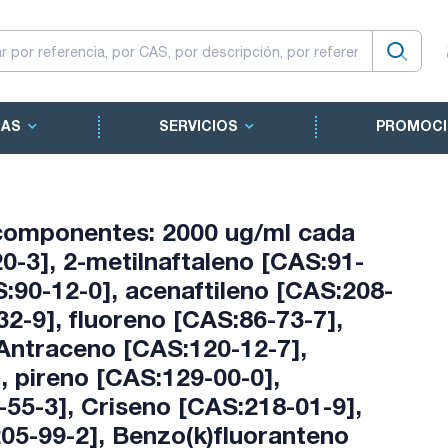
CAS
SERVICIOS
PROMOCI
componentes: 2000 ug/ml cada
0-3], 2-metilnaftaleno [CAS:91-
S:90-12-0], acenaftileno [CAS:208-
2-9], fluoreno [CAS:86-73-7],
Antraceno [CAS:120-12-7],
, pireno [CAS:129-00-0],
55-3], Criseno [CAS:218-01-9],
05-99-2], Benzo(k)fluoranteno