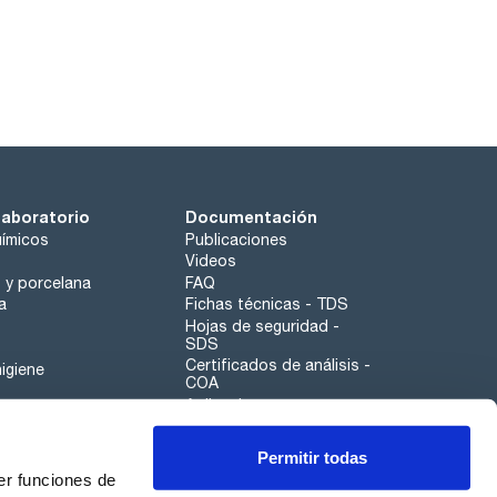
laboratorio
Documentación
ímicos
Publicaciones
Videos
o y porcelana
FAQ
a
Fichas técnicas - TDS
Hojas de seguridad -
SDS
Certificados de análisis -
igiene
COA
Aplicaciones
Tabla Periódica
Permitir todas
Scharlau leathergoods
er funciones de
Canal de denuncias