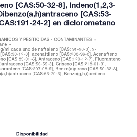
eno [CAS:50-32-8], Indeno(1,2,3-
 Dibenzo(a,h)antraceno [CAS:53-
 [CAS:191-24-2] en diclorometano
ÁNICOS Y PESTICIDAS - CONTAMINANTES
ane
/ml cada uno de naftaleno [CAS: 91-20-3], 2-
 [CAS:90-12-0], acenaftileno [CAS:208-96-8], Acenafteno
eno [CAS:85-01-8], Antraceno [CAS:120-12-7], Fluoranteno
a)antraceno [CAS:56-55-3], Criseno [CAS:218-01-9],
uoranteno [CAS:207-08-9], Benzo(a)pireno [CAS:50-32-8],
(a,h)antraceno [CAS:53-70-3], Benzo(g,h,i)perileno
Disponibilidad