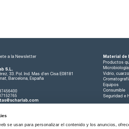
Indeno(1,2,3-c,d)pyrene 2000ug/ml [193-39-5]
Material de 
ete a la Newsletter
Productos qu
Microbiología
ab S.L.
Vidrio, cuarz
rez, 33. Pol. Ind. Mas d’en Cisa E08181
at, Barcelona, España
Cromatografí
Equipos
Consumible
37456400
37152765
Seguridad e h
tas@scharlab.com
ies
web se usan para personalizar el contenido y los anuncios, ofrec