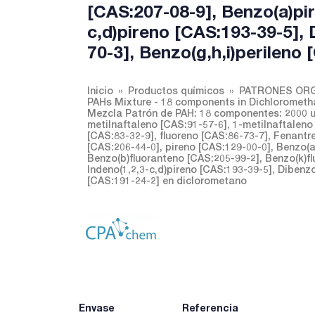
[CAS:207-08-9], Benzo(a)pir
c,d)pireno [CAS:193-39-5],
70-3], Benzo(g,h,i)perileno
Inicio
Productos químicos
PATRONES ORG
PAHs Mixture - 18 components in Dichlorometh
Mezcla Patrón de PAH: 18 componentes: 2000 ug
metilnaftaleno [CAS:91-57-6], 1-metilnaftaleno
[CAS:83-32-9], fluoreno [CAS:86-73-7], Fenantr
[CAS:206-44-0], pireno [CAS:129-00-0], Benzo(
Benzo(b)fluoranteno [CAS:205-99-2], Benzo(k)fl
Indeno(1,2,3-c,d)pireno [CAS:193-39-5], Dibenzo
[CAS:191-24-2] en diclorometano
Envase
Referencia