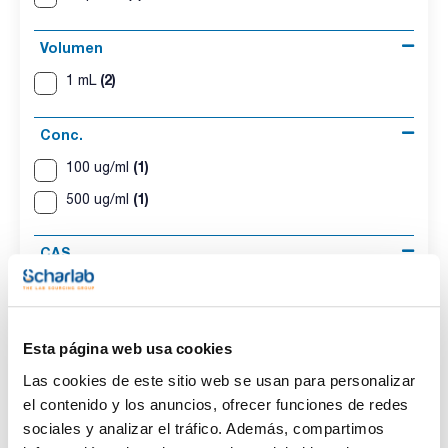
Volumen
(2)
1 mL
Conc.
(1)
100 ug/ml
(1)
500 ug/ml
CAS
(2)
[68194-06-9]
Esta página web usa cookies
Las cookies de este sitio web se usan para personalizar
Disolvente
Envase
Volumen
el contenido y los anuncios, ofrecer funciones de redes
Iso-octane
Ampoule
1 mL
sociales y analizar el tráfico. Además, compartimos
Conc.
CAS