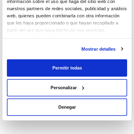
información sobre el uso que haga del sitio web con
100 ug/ml
[68194-06-9]
nuestros partners de redes sociales, publicidad y análisis
Referencia
Envase
Precio
web, quienes pueden combinarla con otra información
PCB102K1ZT
Comprar
x1mL
que les haya proporcionado o que hayan recopilado a
partir del uso que haya hecho de sus servicios.
Disponibilidad
Ver stock
Mostrar detalles
Disolvente
Envase
Volumen
Iso-octane
Ampoule
1 mL
Permitir todas
Conc.
CAS
500 ug/ml
[68194-06-9]
Referencia
Envase
Precio
Personalizar
PCB102K5ZT
Comprar
x1mL
Disponibilidad
Denegar
Ver stock