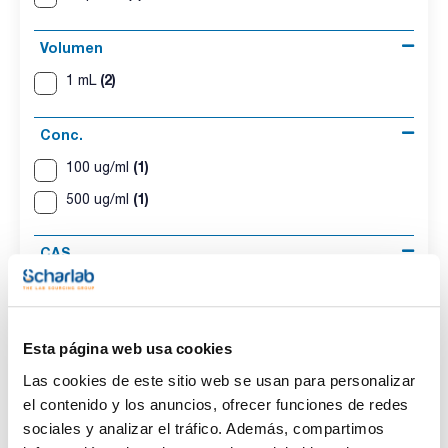
Volumen
(2)
1 mL
Conc.
(1)
100 ug/ml
(1)
500 ug/ml
CAS
(2)
[33146-45-1]
Esta página web usa cookies
Las cookies de este sitio web se usan para personalizar
Disolvente
Envase
Volumen
el contenido y los anuncios, ofrecer funciones de redes
Iso-octane
Ampoule
1 mL
sociales y analizar el tráfico. Además, compartimos
Conc.
CAS