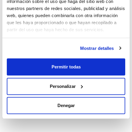
información sobre el uso que haga del sitio web con
100 ug/ml
[33146-45-1]
nuestros partners de redes sociales, publicidad y análisis
Referencia
Envase
Precio
web, quienes pueden combinarla con otra información
PCB010K1ZT
Comprar
x1mL
que les haya proporcionado o que hayan recopilado a
partir del uso que haya hecho de sus servicios.
Disponibilidad
Ver stock
Mostrar detalles
Disolvente
Envase
Volumen
Iso-octane
Ampoule
1 mL
Permitir todas
Conc.
CAS
500 ug/ml
[33146-45-1]
Referencia
Envase
Precio
Personalizar
PCB010K5ZT
Comprar
x1mL
Disponibilidad
Denegar
Ver stock