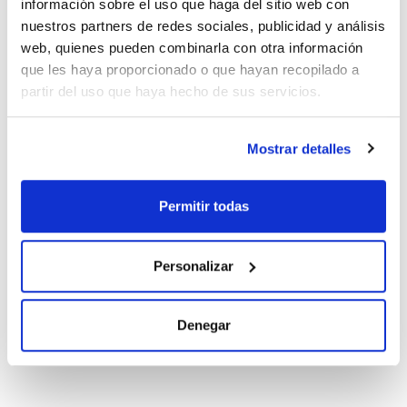
información sobre el uso que haga del sitio web con
100 ug/ml
[69782-91-8]
nuestros partners de redes sociales, publicidad y análisis
Referencia
Envase
Precio
web, quienes pueden combinarla con otra información
PCB193K1ZT
Comprar
x1mL
que les haya proporcionado o que hayan recopilado a
partir del uso que haya hecho de sus servicios.
Disponibilidad
Ver stock
Mostrar detalles
Disolvente
Envase
Volumen
Iso-octane
Ampoule
1 mL
Permitir todas
Conc.
CAS
500 ug/ml
[69782-91-8]
Referencia
Envase
Precio
Personalizar
PCB193K5ZT
Comprar
x1mL
Disponibilidad
Denegar
Ver stock