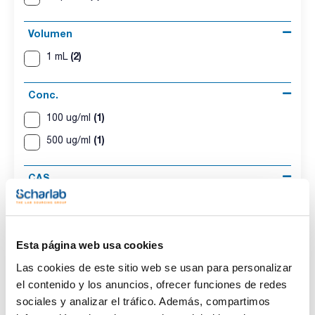
Volumen
(2)
1 mL
Conc.
(1)
100 ug/ml
(1)
500 ug/ml
CAS
(2)
[69782-91-8]
Esta página web usa cookies
Las cookies de este sitio web se usan para personalizar
Disolvente
Envase
Volumen
el contenido y los anuncios, ofrecer funciones de redes
Iso-octane
Ampoule
1 mL
sociales y analizar el tráfico. Además, compartimos
Conc.
CAS