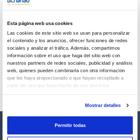
TDS / Ficha técnica
COA
Regístrate para
Regístrate para
descargas
descargas
SDS/ Hoja de seguridad
Esta página web usa cookies
Regístrate para
Las cookies de este sitio web se usan para personalizar
descargas
el contenido y los anuncios, ofrecer funciones de redes
sociales y analizar el tráfico. Además, compartimos
Los productos marcados con esta imagen son
información sobre el uso que haga del sitio web con
productos marca Scharlau habitualmente en stock,
nuestros partners de redes sociales, publicidad y análisis
listos para una entrega inmediata.
web, quienes pueden combinarla con otra información
que les haya proporcionado o que hayan recopilado a
partir del uso que haya hecho de sus servicios.
Mostrar detalles
Permitir todas