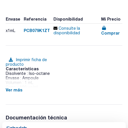
Envase
Referencia
Disponibilidad
Mi Precio
Consulte la
PCB079K1ZT
x1mL
Comprar
disponibilidad
Imprimir ficha de
producto
Características
Disolvente : Iso-octane
Envase : Ampoule
Volumen : 1 mL
Conc. : 100 ug/ml
Ver más
CAS : [41464-48-6]
PCB 79 in Iso-octane
Documentación técnica