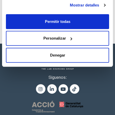
Referencia
Envase
Precio
Mostrar detalles
CPAF112651
Comprar
x5ml
Disponibilidad
Ver stock
Permitir todas
Personalizar
Denegar
Síguenos: