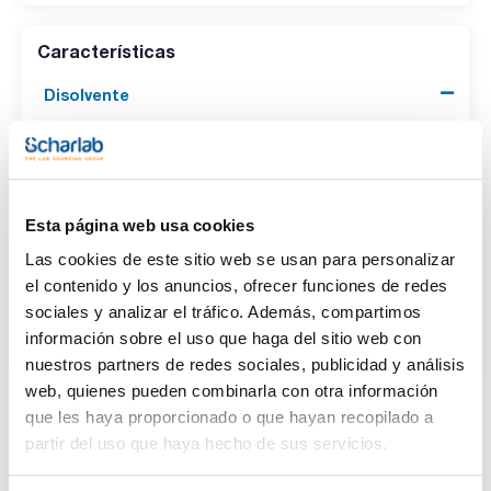
Características
Disolvente
(1)
n-Hexane
Envase
(1)
Esta página web usa cookies
Ampoule
Las cookies de este sitio web se usan para personalizar
Volumen
el contenido y los anuncios, ofrecer funciones de redes
sociales y analizar el tráfico. Además, compartimos
(1)
5 mL
información sobre el uso que haga del sitio web con
nuestros partners de redes sociales, publicidad y análisis
web, quienes pueden combinarla con otra información
que les haya proporcionado o que hayan recopilado a
Disolvente
Envase
Volumen
partir del uso que haya hecho de sus servicios.
n-Hexane
Ampoule
5 mL