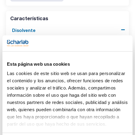
Características
Disolvente
(1)
Acetone
Envase
Esta página web usa cookies
(1)
Ampoule
Las cookies de este sitio web se usan para personalizar
el contenido y los anuncios, ofrecer funciones de redes
Volumen
sociales y analizar el tráfico. Además, compartimos
(1)
1 mL
información sobre el uso que haga del sitio web con
nuestros partners de redes sociales, publicidad y análisis
web, quienes pueden combinarla con otra información
que les haya proporcionado o que hayan recopilado a
partir del uso que haya hecho de sus servicios.
Disolvente
Envase
Volumen
Acetone
Ampoule
1 mL