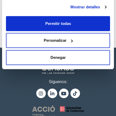
Referencia
Envase
Precio
Mostrar detalles
CPAF263623
Comprar
x1mL
Disponibilidad
Ver stock
Permitir todas
Personalizar
Denegar
Síguenos: