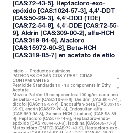
[CAS:72-43-5], Heptacloro-exo-
epóxido [CAS:1024-57-3], 4,4'-DDT
[CAS:50-29-3], 4,4'-DDD (TDE)
[CAS:72-54-8], 4,4'-DDE [CAS:72-55-
9], Aldrín [CAS:309-00-2], alfa-HCH
[CAS:319-84-6], Alacloro
[CAS:15972-60-8], Beta-HCH
[CAS:319-85-7] en acetato de etilo
Inicio
Productos químicos
PATRONES ORGÁNICOS Y PESTICIDAS -
CONTAMINANTES
Pesticide Standards 10 - 19 components in Ethyl
Acetate
Mezcla Patrón 19 componentes: 100ug/ml cada uno
de Delta-HCH [CAS:319-86-8], Dieldrín [CAS:60-57-1],
dicofol [CAS:115-32-2], Endosulfan-beta [CAS:33213-
65-9], endrín [CAS:72-20-8], Endosulfan-alfa
[CAS:959-98-8], Gamma-HCH (Lindano) [CAS:58-89-
9], Heptacloro [CAS:76-44-8], Heptacloro-endo-
epóxido [CAS:28044-83-9], isodrina [CAS:465-73-6],
Metoxicloro (DMTD) [CAS:72-43-5], Heptacloro-exo-
epóxido [CAS:1024-57-3], 4,4'-DDT [CAS:50-29-3],