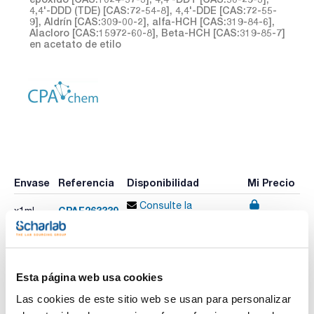
4,4'-DDD (TDE) [CAS:72-54-8], 4,4'-DDE [CAS:72-55-
9], Aldrín [CAS:309-00-2], alfa-HCH [CAS:319-84-6],
Alacloro [CAS:15972-60-8], Beta-HCH [CAS:319-85-7]
en acetato de etilo
Envase
Referencia
Disponibilidad
Mi Precio
Consulte la
CPAF263339
x1mL
Comprar
disponibilidad
Esta página web usa cookies
Imprimir ficha de
producto
Las cookies de este sitio web se usan para personalizar
Características