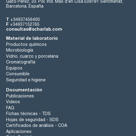
Gato Pérez, 33. Pol. Ind. Mas d’en Cisa E08181 Sentmenat,
Barcelona, España
T
+34937456400
F
+34937152765
consultas@scharlab.com
Material de laboratorio
Productos químicos
Microbiología
Vidrio, cuarzo y porcelana
Cromatografía
Equipos
Consumible
Seguridad e higiene
Documentación
Publicaciones
Videos
FAQ
Fichas técnicas - TDS
Hojas de seguridad - SDS
Certificados de análisis - COA
Aplicaciones