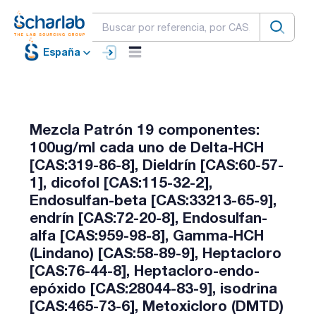
España
Mezcla Patrón 19 componentes:
100ug/ml cada uno de Delta-HCH
[CAS:319-86-8], Dieldrín [CAS:60-57-
1], dicofol [CAS:115-32-2],
Endosulfan-beta [CAS:33213-65-9],
endrín [CAS:72-20-8], Endosulfan-
alfa [CAS:959-98-8], Gamma-HCH
(Lindano) [CAS:58-89-9], Heptacloro
[CAS:76-44-8], Heptacloro-endo-
epóxido [CAS:28044-83-9], isodrina
[CAS:465-73-6], Metoxicloro (DMTD)