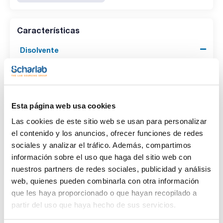
Características
Disolvente
(1)
Acetone
Envase
Esta página web usa cookies
(1)
Ampoule
Las cookies de este sitio web se usan para personalizar
el contenido y los anuncios, ofrecer funciones de redes
Volumen
sociales y analizar el tráfico. Además, compartimos
(1)
1 mL
información sobre el uso que haga del sitio web con
nuestros partners de redes sociales, publicidad y análisis
web, quienes pueden combinarla con otra información
que les haya proporcionado o que hayan recopilado a
partir del uso que haya hecho de sus servicios.
Disolvente
Envase
Volumen
Acetone
Ampoule
1 mL