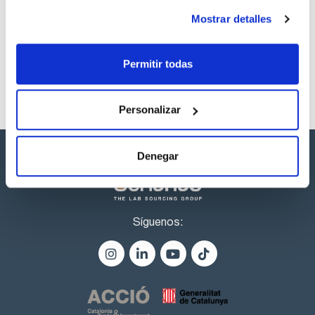
Referencia
Envase
Precio
Mostrar detalles
CPAF263632
Comprar
x1mL
Disponibilidad
Ver stock
Permitir todas
Personalizar
Denegar
Síguenos: