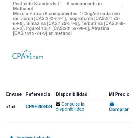
Pesticide Standards 11 - 6 components in
Methanol
Mezcla Patrón 6 componentes: 100ug/ml cada uno
de Diuron [CAS:330-54-1], Isoproturón [CAS:34123-
59-6], Simazina [CAS:122-34-9], Terbutrina [CAS:886-
50-0], Irgarol 1051 [CAS:28159-98-0], Atrazina
[CAS:1912-24-9] en metanol
Envase
Referencia
Disponibilidad
Mi Precio
Consulte la
CPAF263434
x1mL
Comprar
disponibilidad
Imprimir ficha de