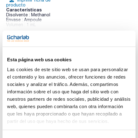
producto
Características
Disolvente : Methanol
Envase : Ampoule
Volumen : 1 mL
Ver más
Composition:
Diuron 100ug/ml [330-54-1]
Isoproturon 100ug/ml [34123-59-6]
Simazine 100ug/ml [122-34-9]
Terbutryn 100ug/ml [886-50-0]
Irgarol 1051 100ug/ml [28159-98-0]
Esta página web usa cookies
Documentación técnica
Atrazine 100ug/ml [1912-24-9]
Las cookies de este sitio web se usan para personalizar
TDS / Ficha técnica
COA
el contenido y los anuncios, ofrecer funciones de redes
sociales y analizar el tráfico. Además, compartimos
Regístrate para
Regístrate para
descargas
descargas
información sobre el uso que haga del sitio web con
SDS/ Hoja de seguridad
nuestros partners de redes sociales, publicidad y análisis
Regístrate para
web, quienes pueden combinarla con otra información
descargas
que les haya proporcionado o que hayan recopilado a
partir del uso que haya hecho de sus servicios.
Los productos marcados con esta imagen son
productos marca Scharlau habitualmente en stock,
listos para una entrega inmediata.