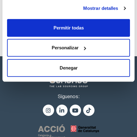
Referencia
Envase
Precio
Mostrar detalles
CPAF263635
Comprar
x1mL
Disponibilidad
Ver stock
Permitir todas
Personalizar
Denegar
Síguenos: