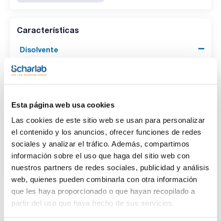
Características
Disolvente
(1)
Acetone
Envase
Esta página web usa cookies
(1)
Ampoule
Las cookies de este sitio web se usan para personalizar
el contenido y los anuncios, ofrecer funciones de redes
Volumen
sociales y analizar el tráfico. Además, compartimos
(1)
1 mL
información sobre el uso que haga del sitio web con
nuestros partners de redes sociales, publicidad y análisis
web, quienes pueden combinarla con otra información
que les haya proporcionado o que hayan recopilado a
partir del uso que haya hecho de sus servicios.
Disolvente
Envase
Volumen
Acetone
Ampoule
1 mL