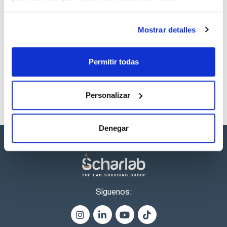
Disolvente
Envase
Volumen
Ethyl Acetate
Ampoule
1 mL
Mostrar detalles
Referencia
Envase
Precio
CPAF263436
Comprar
x1mL
Permitir todas
Disponibilidad
Ver stock
Personalizar
Denegar
Síguenos: