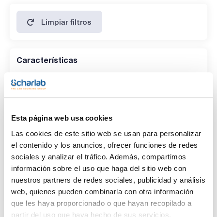
Limpiar filtros
Características
Disolvente
(1)
Ethyl Acetate
Esta página web usa cookies
Envase
Las cookies de este sitio web se usan para personalizar
(1)
Ampoule
el contenido y los anuncios, ofrecer funciones de redes
sociales y analizar el tráfico. Además, compartimos
Volumen
información sobre el uso que haga del sitio web con
(1)
1 mL
nuestros partners de redes sociales, publicidad y análisis
web, quienes pueden combinarla con otra información
que les haya proporcionado o que hayan recopilado a
partir del uso que haya hecho de sus servicios.