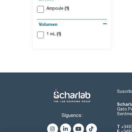
(1)
Ampoule
Volumen
(1)
1 mL
Suscríb
Scharl
Gato Pé
Sentmen
Síguenos:
T
+349
F
+349