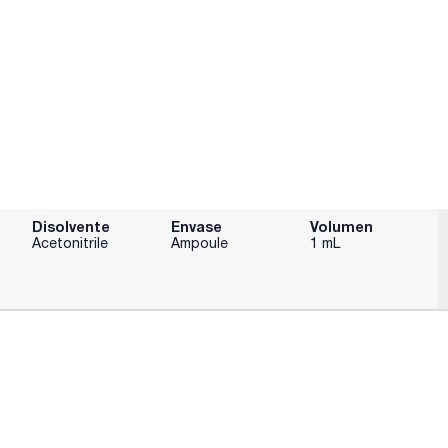
Disolvente
Envase
Volumen
Acetonitrile
Ampoule
1 mL