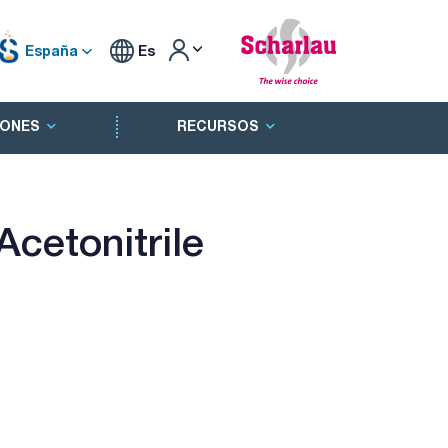
España
Es
ONES
RECURSOS
cetonitrile