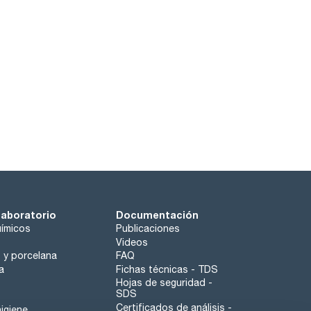
laboratorio
Documentación
ímicos
Publicaciones
Videos
o y porcelana
FAQ
a
Fichas técnicas - TDS
Hojas de seguridad -
SDS
Certificados de análisis -
igiene