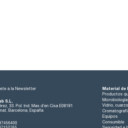
Material de 
ete a la Newsletter
Productos qu
Microbiología
ab S.L.
Vidrio, cuarz
rez, 33. Pol. Ind. Mas d’en Cisa E08181
at, Barcelona, España
Cromatografí
Equipos
Consumible
37456400
37152765
Seguridad e h