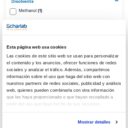
Disolvente
(1)
Methanol
Envase
(1)
Ampoule
Esta página web usa cookies
Volumen
Las cookies de este sitio web se usan para personalizar
(1)
1 mL
el contenido y los anuncios, ofrecer funciones de redes
sociales y analizar el tráfico. Además, compartimos
información sobre el uso que haga del sitio web con
nuestros partners de redes sociales, publicidad y análisis
web, quienes pueden combinarla con otra información
Disolvente
Envase
Volumen
Methanol
Ampoule
1 mL
que les haya proporcionado o que hayan recopilado a
partir del uso que haya hecho de sus servicios.
Referencia
Envase
Precio
CPAF263634
Comprar
x1mL
Disponibilidad
Mostrar detalles
Ver stock