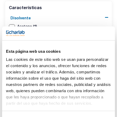
Características
Disolvente
(1)
Acetone
Envase
(1)
Ampoule
Esta página web usa cookies
Las cookies de este sitio web se usan para personalizar
Volumen
el contenido y los anuncios, ofrecer funciones de redes
(1)
1 mL
sociales y analizar el tráfico. Además, compartimos
información sobre el uso que haga del sitio web con
nuestros partners de redes sociales, publicidad y análisis
web, quienes pueden combinarla con otra información
que les haya proporcionado o que hayan recopilado a
Disolvente
Envase
Volumen
partir del uso que haya hecho de sus servicios.
Acetone
Ampoule
1 mL
Referencia
Envase
Precio