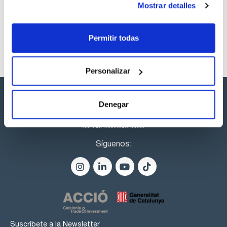
CPAF263645
Comprar
x1mL
Mostrar detalles
Disponibilidad
Ver stock
Permitir todas
Personalizar
Denegar
Síguenos:
Suscríbete a la Newsletter