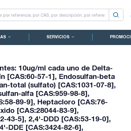
CAS
SERVICIOS
PROMOCI
tes: 10ug/ml cada uno de Delta-
ín [CAS:60-57-1], Endosulfan-beta
n-total (sulfato) [CAS:1031-07-8],
ulfan-alfa [CAS:959-98-8],
58-89-9], Heptacloro [CAS:76-
xido [CAS:28044-83-9],
-43-5], 2,4'-DDD [CAS:53-19-0],
,4'-DDE [CAS:3424-82-6],