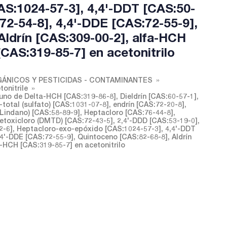
S:1024-57-3], 4,4'-DDT [CAS:50-
72-54-8], 4,4'-DDE [CAS:72-55-9],
Aldrín [CAS:309-00-2], alfa-HCH
CAS:319-85-7] en acetonitrilo
ÁNICOS Y PESTICIDAS - CONTAMINANTES
onitrile
no de Delta-HCH [CAS:319-86-8], Dieldrín [CAS:60-57-1],
otal (sulfato) [CAS:1031-07-8], endrín [CAS:72-20-8],
indano) [CAS:58-89-9], Heptacloro [CAS:76-44-8],
toxicloro (DMTD) [CAS:72-43-5], 2,4'-DDD [CAS:53-19-0],
2-6], Heptacloro-exo-epóxido [CAS:1024-57-3], 4,4'-DDT
,4'-DDE [CAS:72-55-9], Quintoceno [CAS:82-68-8], Aldrín
-HCH [CAS:319-85-7] en acetonitrilo