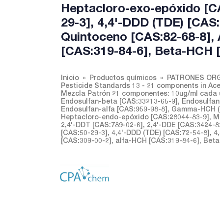
Heptacloro-exo-epóxido [CA
29-3], 4,4'-DDD (TDE) [CAS:
Quintoceno [CAS:82-68-8], 
[CAS:319-84-6], Beta-HCH [
Inicio
Productos químicos
PATRONES ORG
Pesticide Standards 13 - 21 components in Acet
Mezcla Patrón 21 componentes: 10ug/ml cada u
Endosulfan-beta [CAS:33213-65-9], Endosulfan-t
Endosulfan-alfa [CAS:959-98-8], Gamma-HCH (L
Heptacloro-endo-epóxido [CAS:28044-83-9], Me
2,4'-DDT [CAS:789-02-6], 2,4'-DDE [CAS:3424-8
[CAS:50-29-3], 4,4'-DDD (TDE) [CAS:72-54-8], 4
[CAS:309-00-2], alfa-HCH [CAS:319-84-6], Beta