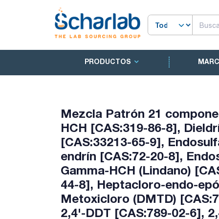
PRODUCTOS
MAR
Mezcla Patrón 21 componen
HCH [CAS:319-86-8], Dieldr
[CAS:33213-65-9], Endosulfa
endrín [CAS:72-20-8], Endos
Gamma-HCH (Lindano) [CAS:
44-8], Heptacloro-endo-epó
Metoxicloro (DMTD) [CAS:72
2,4'-DDT [CAS:789-02-6], 2