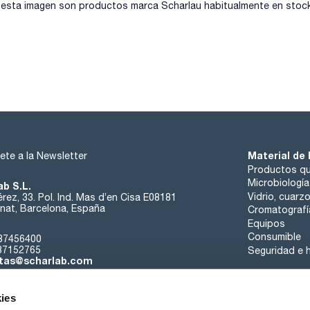
2,4'-DDD 10ug/ml [53-19-0]
sta imagen son productos marca Scharlau habitualmente en stock, 
2,4'-DDE 10ug/ml [3424-82-6]
2,4'-DDT 10ug/ml [789-02-6]
4,4'-DDT 10ug/ml [50-29-3]
4,4'-DDD (TDE) 10ug/ml [72-54-8]
4,4'-DDE 10ug/ml [72-55-9]
Material de 
ete a la Newsletter
Productos qu
Microbiología
ab S.L.
Vidrio, cuarz
rez, 33. Pol. Ind. Mas d’en Cisa E08181
at, Barcelona, España
Cromatografí
Equipos
Consumible
37456400
37152765
Seguridad e h
tas@scharlab.com
ies