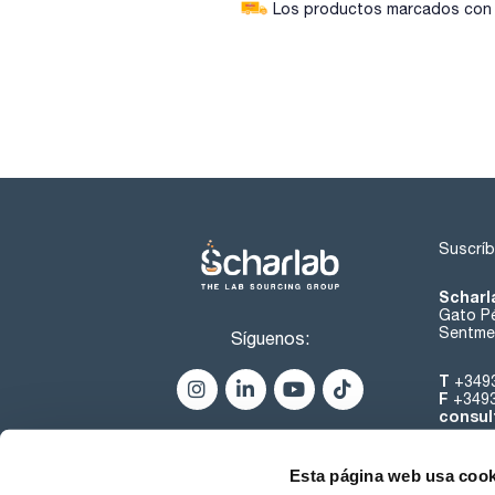
Los productos marcados con e
Suscríb
Scharl
Gato Pé
Sentmen
Síguenos:
T
+349
F
+349
consul
Esta página web usa cook