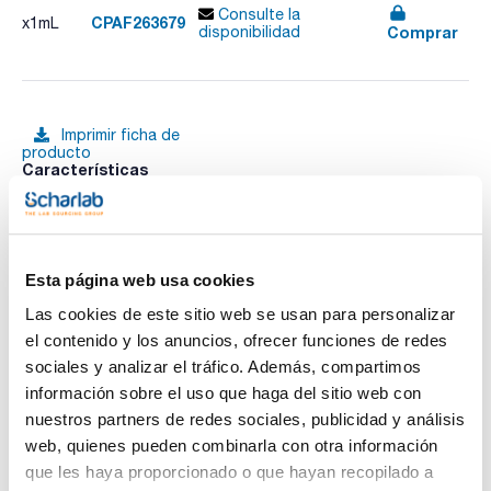
Consulte la
CPAF263679
x1mL
Comprar
disponibilidad
Imprimir ficha de
producto
Características
Disolvente : Acetone
Envase : Ampoule
Volumen : 1 mL
Ver más
Composition:
Bromophos-ethyl 100ug/ml [4824-78-6]
Esta página web usa cookies
Chlorpyrifos 100ug/ml [2921-88-2]
Chlorpyrifos methyl 100ug/ml [5598-13-0]
Las cookies de este sitio web se usan para personalizar
Chlorfenvinphos 100ug/ml [470-90-6]
el contenido y los anuncios, ofrecer funciones de redes
Diazinon 100ug/ml [333-41-5]
Documentación técnica
Fenthion 100ug/ml [55-38-9]
sociales y analizar el tráfico. Además, compartimos
Parathion 100ug/ml [56-38-2]
información sobre el uso que haga del sitio web con
Parathion-methyl 100ug/ml [298-00-0]
TDS / Ficha técnica
COA
Pirimiphos-methyl 100ug/ml [29232-93-7]
nuestros partners de redes sociales, publicidad y análisis
Azinphos-ethyl 100ug/ml [2642-71-9]
Regístrate para
Regístrate para
web, quienes pueden combinarla con otra información
descargas
descargas
SDS/ Hoja de seguridad
que les haya proporcionado o que hayan recopilado a