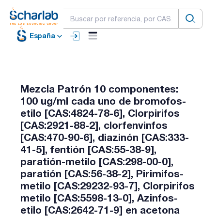
España
Mezcla Patrón 10 componentes:
100 ug/ml cada uno de bromofos-
etilo [CAS:4824-78-6], Clorpirifos
[CAS:2921-88-2], clorfenvinfos
[CAS:470-90-6], diazinón [CAS:333-
41-5], fentión [CAS:55-38-9],
paratión-metilo [CAS:298-00-0],
paratión [CAS:56-38-2], Pirimifos-
metilo [CAS:29232-93-7], Clorpirifos
metilo [CAS:5598-13-0], Azinfos-
etilo [CAS:2642-71-9] en acetona