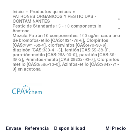
Inicio
Productos químicos
PATRONES ORGÁNICOS Y PESTICIDAS -
CONTAMINANTES
Pesticide Standards 15 - 10 components in
Acetone
Mezcla Patrón 10 componentes: 100 ug/ml cada uno
de bromofos-etilo [CAS:4824-78-6], Clorpirifos
[CAS:2921-88-2], clorfenvinfos [CAS:470-90-6],
diazinón [CAS:333-41-5], fentión [CAS:55-38-9],
paratión-metilo [CAS:298-00-0], paratión [CAS:56-
38-2], Pirimifos-metilo [CAS:29232-93-7], Clorpirifos
metilo [CAS:5598-13-0], Azinfos-etilo [CAS:2642-71-
9] en acetona
Envase
Referencia
Disponibilidad
Mi Precio