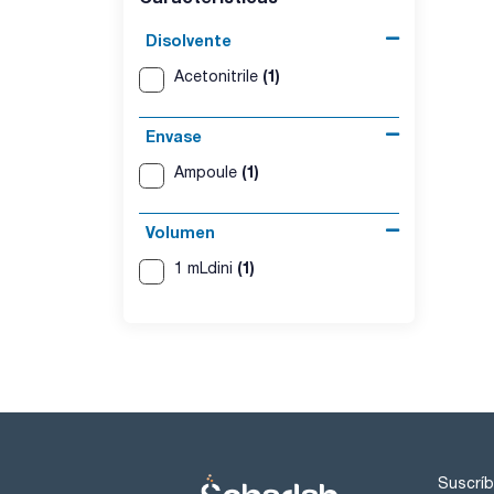
Disolvente
(1)
Acetonitrile
Envase
(1)
Ampoule
Volumen
(1)
1 mLdini
Suscríb