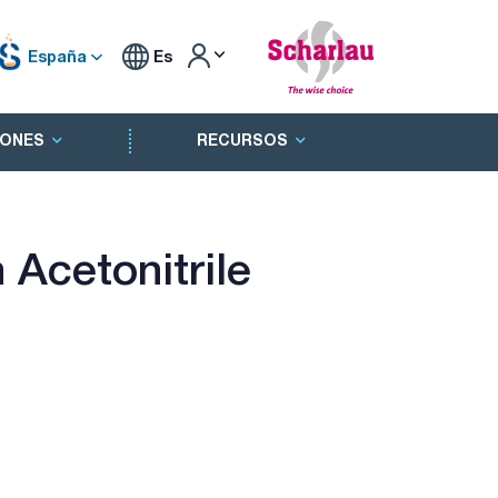
España
Es
ONES
RECURSOS
 Acetonitrile