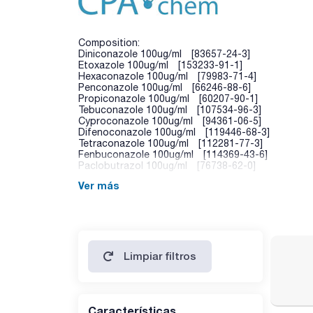
Composition:
Diniconazole 100ug/ml [83657-24-3]
Etoxazole 100ug/ml [153233-91-1]
Hexaconazole 100ug/ml [79983-71-4]
Penconazole 100ug/ml [66246-88-6]
Propiconazole 100ug/ml [60207-90-1]
Tebuconazole 100ug/ml [107534-96-3]
Cyproconazole 100ug/ml [94361-06-5]
Difenoconazole 100ug/ml [119446-68-3]
Tetraconazole 100ug/ml [112281-77-3]
Fenbuconazole 100ug/ml [114369-43-6]
Paclobutrazol 100ug/ml [76738-62-0]
Ver más
Limpiar filtros
Características