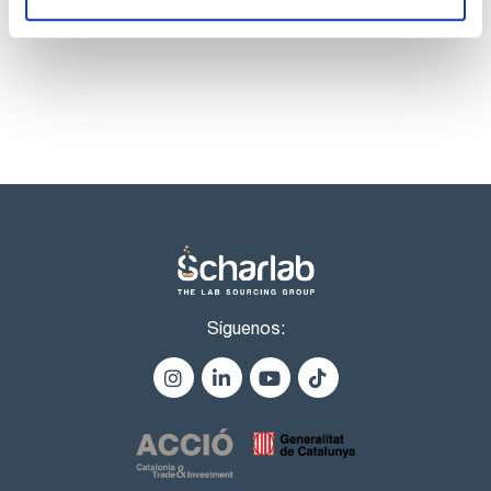
Aldrin 100ug/ml [309-00-2]
productos marca Scharlau habitualmente en stock,
Alachlor 100ug/ml [15972-60-8]
listos para una entrega inmediata.
Síguenos: