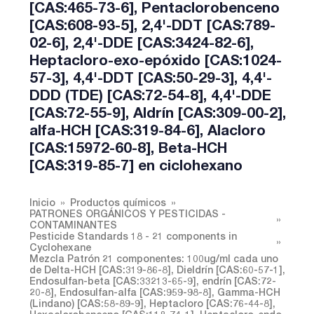
[CAS:465-73-6], Pentaclorobenceno
[CAS:608-93-5], 2,4'-DDT [CAS:789-
02-6], 2,4'-DDE [CAS:3424-82-6],
Heptacloro-exo-epóxido [CAS:1024-
57-3], 4,4'-DDT [CAS:50-29-3], 4,4'-
DDD (TDE) [CAS:72-54-8], 4,4'-DDE
[CAS:72-55-9], Aldrín [CAS:309-00-2],
alfa-HCH [CAS:319-84-6], Alacloro
[CAS:15972-60-8], Beta-HCH
[CAS:319-85-7] en ciclohexano
Inicio
Productos químicos
PATRONES ORGÁNICOS Y PESTICIDAS -
CONTAMINANTES
Pesticide Standards 18 - 21 components in
Cyclohexane
Mezcla Patrón 21 componentes: 100ug/ml cada uno
de Delta-HCH [CAS:319-86-8], Dieldrín [CAS:60-57-1],
Endosulfan-beta [CAS:33213-65-9], endrín [CAS:72-
20-8], Endosulfan-alfa [CAS:959-98-8], Gamma-HCH
(Lindano) [CAS:58-89-9], Heptacloro [CAS:76-44-8],