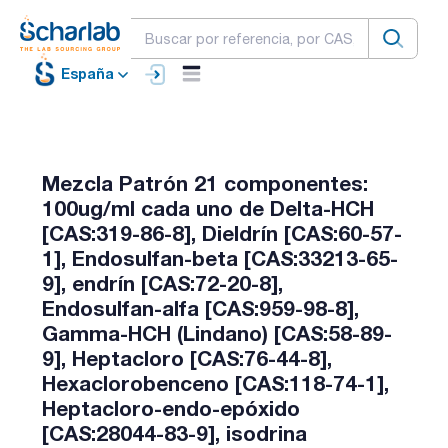
España
Mezcla Patrón 21 componentes:
100ug/ml cada uno de Delta-HCH
[CAS:319-86-8], Dieldrín [CAS:60-57-
1], Endosulfan-beta [CAS:33213-65-
9], endrín [CAS:72-20-8],
Endosulfan-alfa [CAS:959-98-8],
Gamma-HCH (Lindano) [CAS:58-89-
9], Heptacloro [CAS:76-44-8],
Hexaclorobenceno [CAS:118-74-1],
Heptacloro-endo-epóxido
[CAS:28044-83-9], isodrina