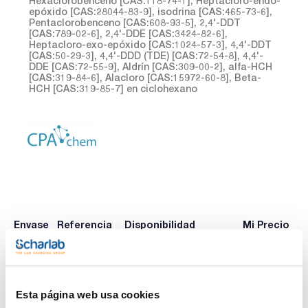
Hexaclorobenceno [CAS:118-74-1], Heptacloro-endo-
epóxido [CAS:28044-83-9], isodrina [CAS:465-73-6],
Pentaclorobenceno [CAS:608-93-5], 2,4'-DDT
[CAS:789-02-6], 2,4'-DDE [CAS:3424-82-6],
Heptacloro-exo-epóxido [CAS:1024-57-3], 4,4'-DDT
[CAS:50-29-3], 4,4'-DDD (TDE) [CAS:72-54-8], 4,4'-
DDE [CAS:72-55-9], Aldrín [CAS:309-00-2], alfa-HCH
[CAS:319-84-6], Alacloro [CAS:15972-60-8], Beta-
HCH [CAS:319-85-7] en ciclohexano
Envase
Referencia
Disponibilidad
Mi Precio
Consulte la
CPAF263461
x1mL
Comprar
disponibilidad
Esta página web usa cookies