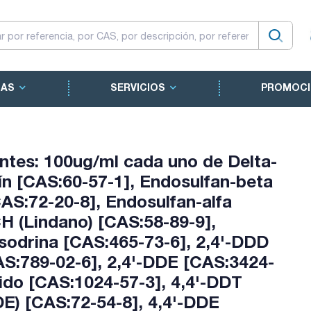
CAS
SERVICIOS
PROMOCI
tes: 100ug/ml cada uno de Delta-
ín [CAS:60-57-1], Endosulfan-beta
AS:72-20-8], Endosulfan-alfa
 (Lindano) [CAS:58-89-9],
isodrina [CAS:465-73-6], 2,4'-DDD
AS:789-02-6], 2,4'-DDE [CAS:3424-
ido [CAS:1024-57-3], 4,4'-DDT
DE) [CAS:72-54-8], 4,4'-DDE