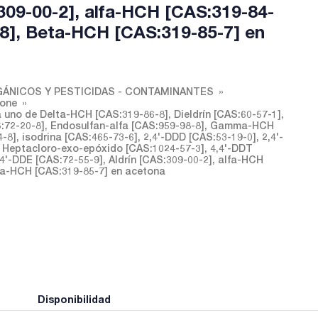
:309-00-2], alfa-HCH [CAS:319-84-
-8], Beta-HCH [CAS:319-85-7] en
ÁNICOS Y PESTICIDAS - CONTAMINANTES
tone
uno de Delta-HCH [CAS:319-86-8], Dieldrín [CAS:60-57-1],
S:72-20-8], Endosulfan-alfa [CAS:959-98-8], Gamma-HCH
8], isodrina [CAS:465-73-6], 2,4'-DDD [CAS:53-19-0], 2,4'-
, Heptacloro-exo-epóxido [CAS:1024-57-3], 4,4'-DDT
,4'-DDE [CAS:72-55-9], Aldrín [CAS:309-00-2], alfa-HCH
eta-HCH [CAS:319-85-7] en acetona
Disponibilidad