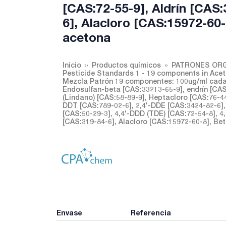
[CAS:72-55-9], Aldrín [CAS
6], Alacloro [CAS:15972-60
acetona
Inicio
Productos químicos
PATRONES ORG
Pesticide Standards 1 - 19 components in Ace
Mezcla Patrón 19 componentes: 100ug/ml cada 
Endosulfan-beta [CAS:33213-65-9], endrín [CA
(Lindano) [CAS:58-89-9], Heptacloro [CAS:76-44-
DDT [CAS:789-02-6], 2,4'-DDE [CAS:3424-82-6]
[CAS:50-29-3], 4,4'-DDD (TDE) [CAS:72-54-8], 4
[CAS:319-84-6], Alacloro [CAS:15972-60-8], B
Envase
Referencia