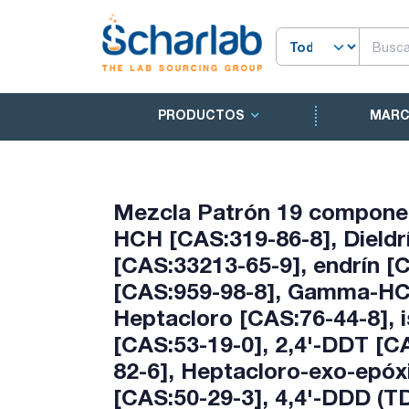
PRODUCTOS
MAR
Mezcla Patrón 19 componen
HCH [CAS:319-86-8], Dieldr
[CAS:33213-65-9], endrín [C
[CAS:959-98-8], Gamma-HCH
Heptacloro [CAS:76-44-8], 
[CAS:53-19-0], 2,4'-DDT [C
82-6], Heptacloro-exo-epóx
[CAS:50-29-3], 4,4'-DDD (T