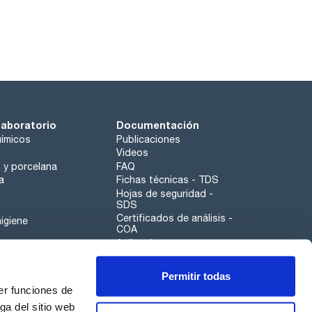
laboratorio
Documentación
ímicos
Publicaciones
Videos
o y porcelana
FAQ
a
Fichas técnicas - TDS
Hojas de seguridad -
SDS
Certificados de análisis -
igiene
COA
Aplicaciones
Tabla Periódica
Permitir todas
Scharlau leathergoods
er funciones de
Canal de denuncias
ga del sitio web