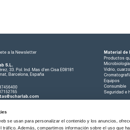
Alachlor 100ug/ml [15972-60-8]
Material de 
ete a la Newsletter
Productos qu
Microbiología
ab S.L.
Vidrio, cuarz
rez, 33. Pol. Ind. Mas d’en Cisa E08181
at, Barcelona, España
Cromatografí
Equipos
Consumible
37456400
37152765
Seguridad e h
tas@scharlab.com
ies
web se usan para personalizar el contenido y los anuncios, ofrec
el tráfico. Además, compartimos información sobre el uso que ha