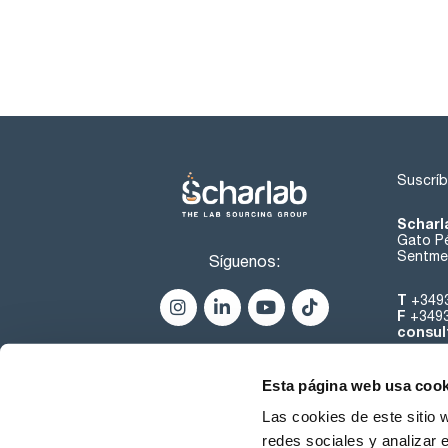
Suscríb
Scharl
Gato Pé
Sentmen
Síguenos:
T
+349
F
+349
consul
Esta página web usa cook
Las cookies de este sitio 
redes sociales y analizar 