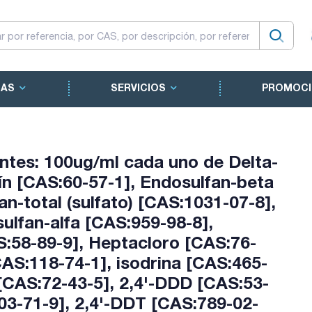
CAS
SERVICIOS
PROMOCI
tes: 100ug/ml cada uno de Delta-
ín [CAS:60-57-1], Endosulfan-beta
n-total (sulfato) [CAS:1031-07-8],
ulfan-alfa [CAS:959-98-8],
58-89-9], Heptacloro [CAS:76-
AS:118-74-1], isodrina [CAS:465-
[CAS:72-43-5], 2,4'-DDD [CAS:53-
03-71-9], 2,4'-DDT [CAS:789-02-