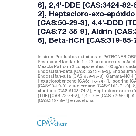
6], 2,4'-DDE [CAS:3424-82-
2], Heptacloro-exo-epóxido
[CAS:50-29-3], 4,4'-DDD (T
[CAS:72-55-9], Aldrín [CAS
6], Beta-HCH [CAS:319-85-
Inicio
Productos químicos
PATRONES ORG
Pesticide Standards 1 - 23 components in Ace
Mezcla Patrón 23 componentes: 100ug/ml cada 
Endosulfan-beta [CAS:33213-65-9], Endosulfan-t
Endosulfan-alfa [CAS:959-98-8], Gamma-HCH (L
Hexaclorobenceno [CAS:118-74-1], isodrina [CA
[CAS:53-19-0], cis-clordano [CAS:5103-71-9], 2
clordano [CAS:5103-74-2], Heptacloro-exo-epóx
(TDE) [CAS:72-54-8], 4,4'-DDE [CAS:72-55-9], 
[CAS:319-85-7] en acetona