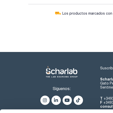
Los productos marcados con e
Suscríb
Scharl
Gato Pé
Sentmen
Síguenos:
T
+349
F
+349
consul