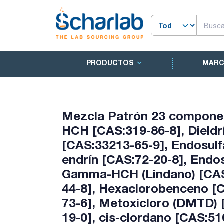
PRODUCTOS
MAR
Mezcla Patrón 23 componen
HCH [CAS:319-86-8], Dieldr
[CAS:33213-65-9], Endosulfa
endrín [CAS:72-20-8], Endos
Gamma-HCH (Lindano) [CAS:
44-8], Hexaclorobenceno [C
73-6], Metoxicloro (DMTD) 
19-0], cis-clordano [CAS:51