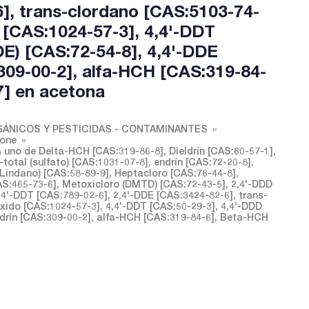
6], trans-clordano [CAS:5103-74-
 [CAS:1024-57-3], 4,4'-DDT
DE) [CAS:72-54-8], 4,4'-DDE
:309-00-2], alfa-HCH [CAS:319-84-
7] en acetona
ÁNICOS Y PESTICIDAS - CONTAMINANTES
tone
uno de Delta-HCH [CAS:319-86-8], Dieldrín [CAS:60-57-1],
otal (sulfato) [CAS:1031-07-8], endrín [CAS:72-20-8],
indano) [CAS:58-89-9], Heptacloro [CAS:76-44-8],
S:465-73-6], Metoxicloro (DMTD) [CAS:72-43-5], 2,4'-DDD
,4'-DDT [CAS:789-02-6], 2,4'-DDE [CAS:3424-82-6], trans-
ido [CAS:1024-57-3], 4,4'-DDT [CAS:50-29-3], 4,4'-DDD
Aldrín [CAS:309-00-2], alfa-HCH [CAS:319-84-6], Beta-HCH