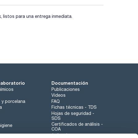
listos para una entrega inmediata.
laboratorio
Documentación
ímicos
Publicaciones
Videos
o y porcelana
FAQ
a
Fichas técnicas - TDS
Hojas de seguridad -
SDS
Certificados de análisis -
igiene
COA
Aplicaciones