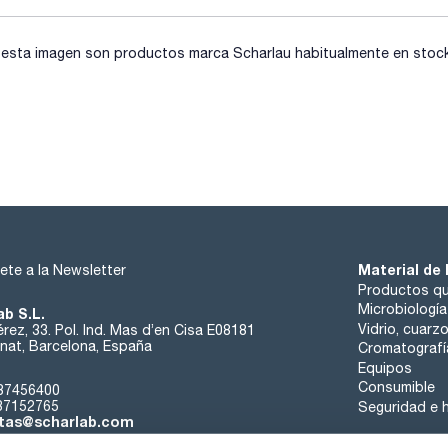
2,4'-DDT 100ug/ml [789-02-6]
2,4'-DDE 100ug/ml [3424-82-6]
cis-Chlordane 100ug/ml [5103-71-9]
trans-Chlordane 100ug/ml [5103-74-2]
sta imagen son productos marca Scharlau habitualmente en stock, 
Heptachlor-exo-epoxide 100ug/ml [1024-57-3]
4,4'-DDT 100ug/ml [50-29-3]
4,4'-DDD (TDE) 100ug/ml [72-54-8]
4,4'-DDE 100ug/ml [72-55-9]
Aldrin 100ug/ml [309-00-2]
Alpha-HCH 100ug/ml [319-84-6]
Beta-HCH 100ug/ml [319-85-7]
Material de 
ete a la Newsletter
Productos qu
Microbiología
ab S.L.
Vidrio, cuarz
rez, 33. Pol. Ind. Mas d’en Cisa E08181
at, Barcelona, España
Cromatografí
Equipos
Consumible
37456400
37152765
Seguridad e h
tas@scharlab.com