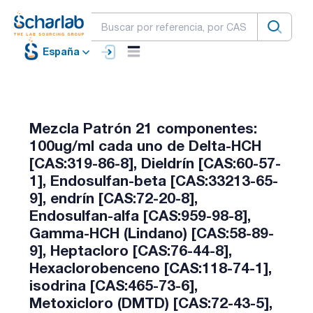
España
Mezcla Patrón 21 componentes:
100ug/ml cada uno de Delta-HCH
[CAS:319-86-8], Dieldrín [CAS:60-57-
1], Endosulfan-beta [CAS:33213-65-
9], endrín [CAS:72-20-8],
Endosulfan-alfa [CAS:959-98-8],
Gamma-HCH (Lindano) [CAS:58-89-
9], Heptacloro [CAS:76-44-8],
Hexaclorobenceno [CAS:118-74-1],
isodrina [CAS:465-73-6],
Metoxicloro (DMTD) [CAS:72-43-5],