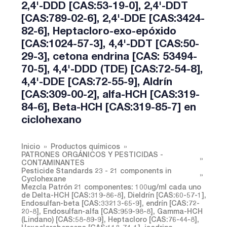
2,4'-DDD [CAS:53-19-0], 2,4'-DDT
[CAS:789-02-6], 2,4'-DDE [CAS:3424-
82-6], Heptacloro-exo-epóxido
[CAS:1024-57-3], 4,4'-DDT [CAS:50-
29-3], cetona endrina [CAS: 53494-
70-5], 4,4'-DDD (TDE) [CAS:72-54-8],
4,4'-DDE [CAS:72-55-9], Aldrín
[CAS:309-00-2], alfa-HCH [CAS:319-
84-6], Beta-HCH [CAS:319-85-7] en
ciclohexano
Inicio
Productos químicos
PATRONES ORGÁNICOS Y PESTICIDAS -
CONTAMINANTES
Pesticide Standards 23 - 21 components in
Cyclohexane
Mezcla Patrón 21 componentes: 100ug/ml cada uno
de Delta-HCH [CAS:319-86-8], Dieldrín [CAS:60-57-1],
Endosulfan-beta [CAS:33213-65-9], endrín [CAS:72-
20-8], Endosulfan-alfa [CAS:959-98-8], Gamma-HCH
(Lindano) [CAS:58-89-9], Heptacloro [CAS:76-44-8],