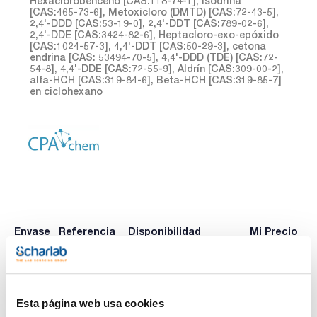
Hexaclorobenceno [CAS:118-74-1], isodrina
[CAS:465-73-6], Metoxicloro (DMTD) [CAS:72-43-5],
2,4'-DDD [CAS:53-19-0], 2,4'-DDT [CAS:789-02-6],
2,4'-DDE [CAS:3424-82-6], Heptacloro-exo-epóxido
[CAS:1024-57-3], 4,4'-DDT [CAS:50-29-3], cetona
endrina [CAS: 53494-70-5], 4,4'-DDD (TDE) [CAS:72-
54-8], 4,4'-DDE [CAS:72-55-9], Aldrín [CAS:309-00-2],
alfa-HCH [CAS:319-84-6], Beta-HCH [CAS:319-85-7]
en ciclohexano
Envase
Referencia
Disponibilidad
Mi Precio
Consulte la
CPAF263678
x1mL
Comprar
disponibilidad
Esta página web usa cookies