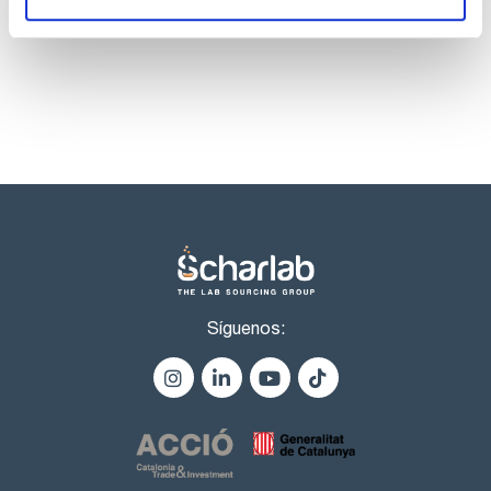
Endrin ketone 100ug/ml [53494-70-5]
productos marca Scharlau habitualmente en stock,
Aldrin 100ug/ml [309-00-2]
listos para una entrega inmediata.
Síguenos: