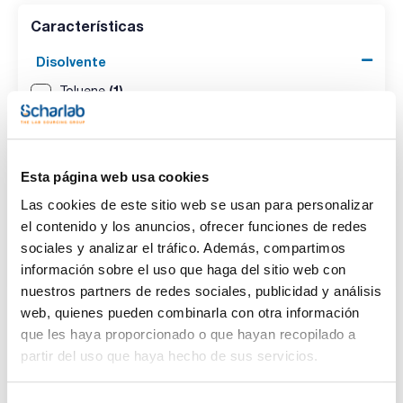
Características
Disolvente
(1)
Toluene
Envase
(1)
Ampoule
Esta página web usa cookies
Las cookies de este sitio web se usan para personalizar
Volumen
el contenido y los anuncios, ofrecer funciones de redes
(1)
1 mL
sociales y analizar el tráfico. Además, compartimos
información sobre el uso que haga del sitio web con
nuestros partners de redes sociales, publicidad y análisis
web, quienes pueden combinarla con otra información
que les haya proporcionado o que hayan recopilado a
Disolvente
Envase
Volumen
partir del uso que haya hecho de sus servicios.
Toluene
Ampoule
1 mL
Referencia
Envase
Precio