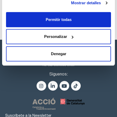
CPAF263589
Comprar
x1mL
Mostrar detalles
Disponibilidad
Ver stock
Permitir todas
Personalizar
Denegar
Síguenos:
Suscríbete a la Newsletter