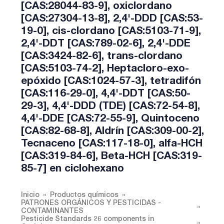
[CAS:28044-83-9], oxiclordano
[CAS:27304-13-8], 2,4'-DDD [CAS:53-
19-0], cis-clordano [CAS:5103-71-9],
2,4'-DDT [CAS:789-02-6], 2,4'-DDE
[CAS:3424-82-6], trans-clordano
[CAS:5103-74-2], Heptacloro-exo-
epóxido [CAS:1024-57-3], tetradifón
[CAS:116-29-0], 4,4'-DDT [CAS:50-
29-3], 4,4'-DDD (TDE) [CAS:72-54-8],
4,4'-DDE [CAS:72-55-9], Quintoceno
[CAS:82-68-8], Aldrín [CAS:309-00-2],
Tecnaceno [CAS:117-18-0], alfa-HCH
[CAS:319-84-6], Beta-HCH [CAS:319-
85-7] en ciclohexano
Inicio
Productos químicos
PATRONES ORGÁNICOS Y PESTICIDAS -
CONTAMINANTES
Pesticide Standards 26 components in