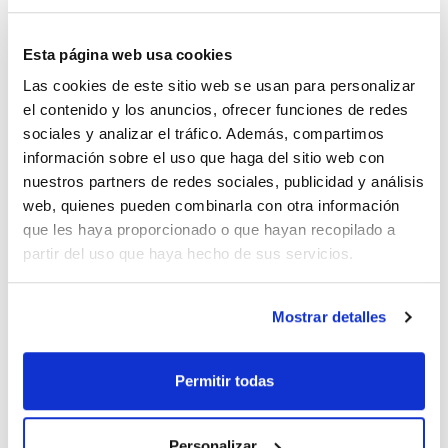
Envase
Referencia
Disponibilidad
Mi Precio
Esta página web usa cookies
Consulte la
CPAF263511
x1mL
Comprar
disponibilidad
Las cookies de este sitio web se usan para personalizar
el contenido y los anuncios, ofrecer funciones de redes
sociales y analizar el tráfico. Además, compartimos
información sobre el uso que haga del sitio web con
Imprimir ficha de
nuestros partners de redes sociales, publicidad y análisis
producto
Características
web, quienes pueden combinarla con otra información
Disolvente : Cyclohexane
que les haya proporcionado o que hayan recopilado a
Envase : Ampoule
Volumen : 1 mL
partir del uso que haya hecho de sus servicios.
Ver más
Composition:
Delta-HCH 100ug/ml [319-86-8]
Dieldrin 100ug/ml [60-57-1]
Mostrar detalles
Endosulfan-beta 100ug/ml [33213-65-9]
Endosulfan-total (sulfate) 100ug/ml [1031-07-8]
Endrin 100ug/ml [72-20-8]
Documentación técnica
Endosulfan-alpha 100ug/ml [959-98-8]
Permitir todas
Gamma-HCH (Lindane) 100ug/ml [58-89-9]
Heptachlor 100ug/ml [76-44-8]
TDS / Ficha técnica
COA
Hexachlorobenzene 100ug/ml [118-74-1]
Heptachlor-endo-epoxide 100ug/ml [28044-83-9]
Regístrate para
Regístrate para
Personalizar