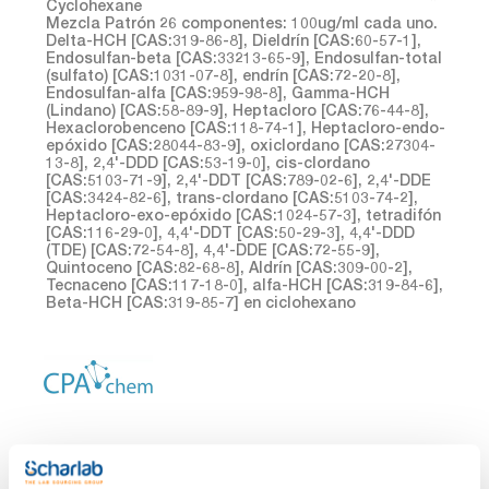
Cyclohexane
Mezcla Patrón 26 componentes: 100ug/ml cada uno.
Delta-HCH [CAS:319-86-8], Dieldrín [CAS:60-57-1],
Endosulfan-beta [CAS:33213-65-9], Endosulfan-total
(sulfato) [CAS:1031-07-8], endrín [CAS:72-20-8],
Endosulfan-alfa [CAS:959-98-8], Gamma-HCH
(Lindano) [CAS:58-89-9], Heptacloro [CAS:76-44-8],
Hexaclorobenceno [CAS:118-74-1], Heptacloro-endo-
epóxido [CAS:28044-83-9], oxiclordano [CAS:27304-
13-8], 2,4'-DDD [CAS:53-19-0], cis-clordano
[CAS:5103-71-9], 2,4'-DDT [CAS:789-02-6], 2,4'-DDE
[CAS:3424-82-6], trans-clordano [CAS:5103-74-2],
Heptacloro-exo-epóxido [CAS:1024-57-3], tetradifón
[CAS:116-29-0], 4,4'-DDT [CAS:50-29-3], 4,4'-DDD
(TDE) [CAS:72-54-8], 4,4'-DDE [CAS:72-55-9],
Quintoceno [CAS:82-68-8], Aldrín [CAS:309-00-2],
Tecnaceno [CAS:117-18-0], alfa-HCH [CAS:319-84-6],
Beta-HCH [CAS:319-85-7] en ciclohexano