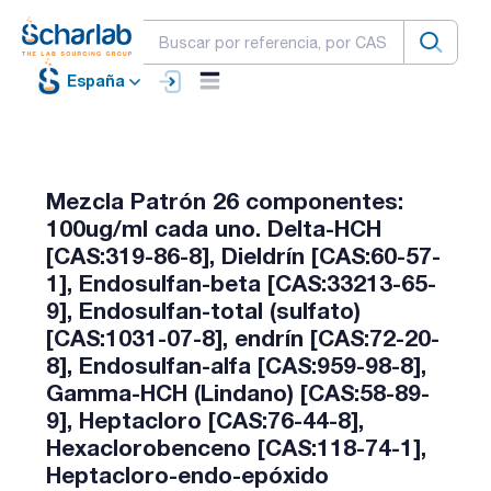
España
Mezcla Patrón 26 componentes:
100ug/ml cada uno. Delta-HCH
[CAS:319-86-8], Dieldrín [CAS:60-57-
1], Endosulfan-beta [CAS:33213-65-
9], Endosulfan-total (sulfato)
[CAS:1031-07-8], endrín [CAS:72-20-
8], Endosulfan-alfa [CAS:959-98-8],
Gamma-HCH (Lindano) [CAS:58-89-
9], Heptacloro [CAS:76-44-8],
Hexaclorobenceno [CAS:118-74-1],
Heptacloro-endo-epóxido