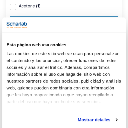
(1)
Acetone
Envase
(1)
Ampoule
Esta página web usa cookies
Volumen
Las cookies de este sitio web se usan para personalizar
(1)
1 mL
el contenido y los anuncios, ofrecer funciones de redes
sociales y analizar el tráfico. Además, compartimos
información sobre el uso que haga del sitio web con
nuestros partners de redes sociales, publicidad y análisis
Disolvente
Envase
Volumen
web, quienes pueden combinarla con otra información
Acetone
Ampoule
1 mL
que les haya proporcionado o que hayan recopilado a
Referencia
Envase
Precio
partir del uso que haya hecho de sus servicios.
CPAF263284
Comprar
x1mL
Disponibilidad
Mostrar detalles
Ver stock