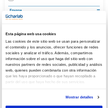
Envase
(1)
Ampoule
Volumen
Esta página web usa cookies
(1)
1 mL
Las cookies de este sitio web se usan para personalizar
el contenido y los anuncios, ofrecer funciones de redes
sociales y analizar el tráfico. Además, compartimos
información sobre el uso que haga del sitio web con
nuestros partners de redes sociales, publicidad y análisis
Disolvente
Envase
Volumen
Acetone
Ampoule
1 mL
web, quienes pueden combinarla con otra información
que les haya proporcionado o que hayan recopilado a
Referencia
Envase
Precio
CPAF263221
Comprar
x1mL
partir del uso que haya hecho de sus servicios.
Disponibilidad
Ver stock
Mostrar detalles