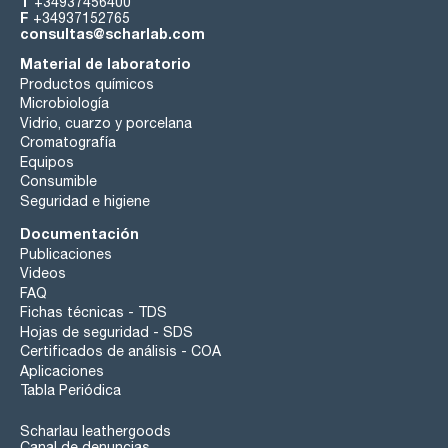
T
+34937456400
F
+34937152765
consultas@scharlab.com
Material de laboratorio
Productos químicos
Microbiología
Vidrio, cuarzo y porcelana
Cromatografía
Equipos
Consumible
Seguridad e higiene
Documentación
Publicaciones
Videos
FAQ
Fichas técnicas - TDS
Hojas de seguridad - SDS
Certificados de análisis - COA
Aplicaciones
Tabla Periódica
Scharlau leathergoods
Canal de denuncias