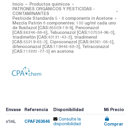
Inicio
Productos químicos
PATRONES ORGÁNICOS Y PESTICIDAS -
CONTAMINANTES
Pesticide Standards 5 - 8 components in Acetone
Mezcla Patrón 8 componentes: 100 ug/ml cada uno
de flusilazol [CAS:85509-19-9], Penconazol
[CAS:66246-88-6], Tebuconazol [CAS:107534-96-3],
triadimefón [CAS:43121-43-3], triadimenol
[CAS:55219-65-3], Ciproconazol [CAS:94361-06-5],
difenoconazol [CAS:119446-68-3], Tetraconazol
[CAS:112281-77-3] en acetona
Envase
Referencia
Disponibilidad
Mi Precio
Consulte la
CPAF263646
x1mL
Comprar
disponibilidad