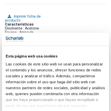
Imprimir ficha de
producto
Características
Disolvente : Acetone
Envase : Ampoule
Volumen : 1 mL
Ver más
Composition:
Flusilazole 100ug/ml [85509-19-9]
Penconazole 100ug/ml [66246-88-6]
Tebuconazole 100ug/ml [107534-96-3]
Esta página web usa cookies
Triadimefon 100ug/ml [43121-43-3]
Triadimenol 100ug/ml [55219-65-3]
Las cookies de este sitio web se usan para personalizar
Documentación técnica
Cyproconazole 100ug/ml [94361-06-5]
el contenido y los anuncios, ofrecer funciones de redes
Difenoconazole 100ug/ml [119446-68-3]
Tetraconazole 100ug/ml [112281-77-3]
sociales y analizar el tráfico. Además, compartimos
TDS / Ficha técnica
COA
información sobre el uso que haga del sitio web con
Regístrate para
Regístrate para
nuestros partners de redes sociales, publicidad y análisis
descargas
descargas
SDS/ Hoja de seguridad
web, quienes pueden combinarla con otra información
que les haya proporcionado o que hayan recopilado a
Regístrate para
descargas
partir del uso que haya hecho de sus servicios.