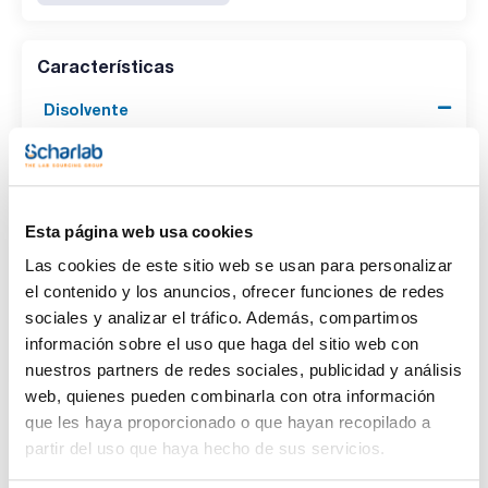
Características
Disolvente
(1)
Acetonitrile
Envase
Esta página web usa cookies
(1)
Ampoule
Las cookies de este sitio web se usan para personalizar
el contenido y los anuncios, ofrecer funciones de redes
Volumen
sociales y analizar el tráfico. Además, compartimos
(1)
1 mL
información sobre el uso que haga del sitio web con
nuestros partners de redes sociales, publicidad y análisis
web, quienes pueden combinarla con otra información
que les haya proporcionado o que hayan recopilado a
partir del uso que haya hecho de sus servicios.
Disolvente
Envase
Volumen
Acetonitrile
Ampoule
1 mL