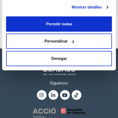
Referencia
Envase
Precio
Mostrar detalles
CPAF890121
Comprar
x10ml
Disponibilidad
Ver stock
Permitir todas
Personalizar
Denegar
Síguenos: