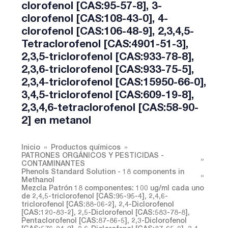
clorofenol [CAS:95-57-8], 3-
clorofenol [CAS:108-43-0], 4-
clorofenol [CAS:106-48-9], 2,3,4,5-
Tetraclorofenol [CAS:4901-51-3],
2,3,5-triclorofenol [CAS:933-78-8],
2,3,6-triclorofenol [CAS:933-75-5],
2,3,4-triclorofenol [CAS:15950-66-0],
3,4,5-triclorofenol [CAS:609-19-8],
2,3,4,6-tetraclorofenol [CAS:58-90-
2] en metanol
Inicio
Productos químicos
PATRONES ORGÁNICOS Y PESTICIDAS -
CONTAMINANTES
Phenols Standard Solution - 18 components in
Methanol
Mezcla Patrón 18 componentes: 100 ug/ml cada uno
de 2,4,5-triclorofenol [CAS:95-95-4], 2,4,6-
triclorofenol [CAS:88-06-2], 2,4-Diclorofenol
[CAS:120-83-2], 2,5-Diclorofenol [CAS:583-78-8],
Pentaclorofenol [CAS:87-86-5], 2,3-Diclorofenol