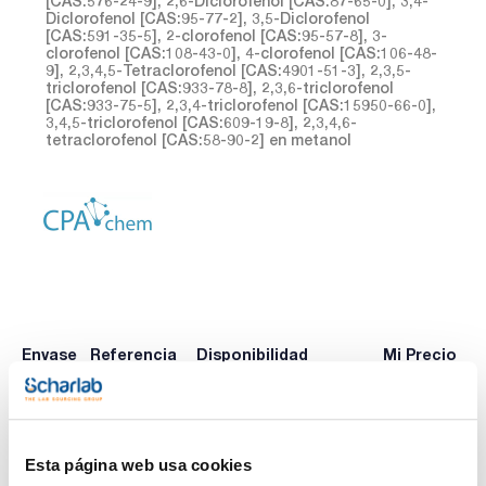
[CAS:576-24-9], 2,6-Diclorofenol [CAS:87-65-0], 3,4-
Diclorofenol [CAS:95-77-2], 3,5-Diclorofenol
[CAS:591-35-5], 2-clorofenol [CAS:95-57-8], 3-
clorofenol [CAS:108-43-0], 4-clorofenol [CAS:106-48-
9], 2,3,4,5-Tetraclorofenol [CAS:4901-51-3], 2,3,5-
triclorofenol [CAS:933-78-8], 2,3,6-triclorofenol
[CAS:933-75-5], 2,3,4-triclorofenol [CAS:15950-66-0],
3,4,5-triclorofenol [CAS:609-19-8], 2,3,4,6-
tetraclorofenol [CAS:58-90-2] en metanol
Envase
Referencia
Disponibilidad
Mi Precio
Consulte la
CPAF263311
x1mL
Comprar
disponibilidad
Esta página web usa cookies