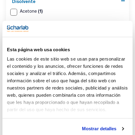
Disolvente
(1)
Acetone
Envase
(1)
Ampoule
Esta página web usa cookies
Volumen
Las cookies de este sitio web se usan para personalizar
(1)
1 mL
el contenido y los anuncios, ofrecer funciones de redes
sociales y analizar el tráfico. Además, compartimos
información sobre el uso que haga del sitio web con
nuestros partners de redes sociales, publicidad y análisis
web, quienes pueden combinarla con otra información
Disolvente
Envase
Volumen
Acetone
Ampoule
1 mL
que les haya proporcionado o que hayan recopilado a
partir del uso que haya hecho de sus servicios.
Referencia
Envase
Precio
CPAF263305
Comprar
x1mL
Disponibilidad
Mostrar detalles
Ver stock