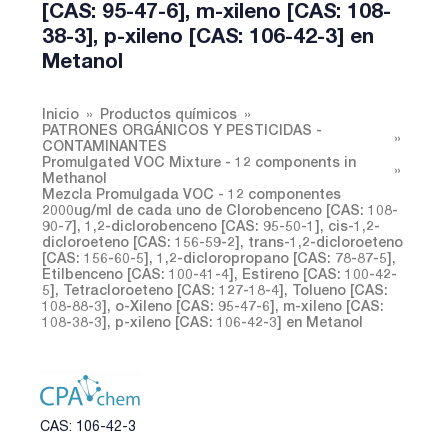
[CAS: 95-47-6], m-xileno [CAS: 108-
38-3], p-xileno [CAS: 106-42-3] en
Metanol
Inicio
Productos químicos
PATRONES ORGÁNICOS Y PESTICIDAS -
CONTAMINANTES
Promulgated VOC Mixture - 12 components in
Methanol
Mezcla Promulgada VOC - 12 componentes
2000ug/ml de cada uno de Clorobenceno [CAS: 108-
90-7], 1,2-diclorobenceno [CAS: 95-50-1], cis-1,2-
dicloroeteno [CAS: 156-59-2], trans-1,2-dicloroeteno
[CAS: 156-60-5], 1,2-dicloropropano [CAS: 78-87-5],
Etilbenceno [CAS: 100-41-4], Estireno [CAS: 100-42-
5], Tetracloroeteno [CAS: 127-18-4], Tolueno [CAS:
108-88-3], o-Xileno [CAS: 95-47-6], m-xileno [CAS:
108-38-3], p-xileno [CAS: 106-42-3] en Metanol
CAS: 106-42-3