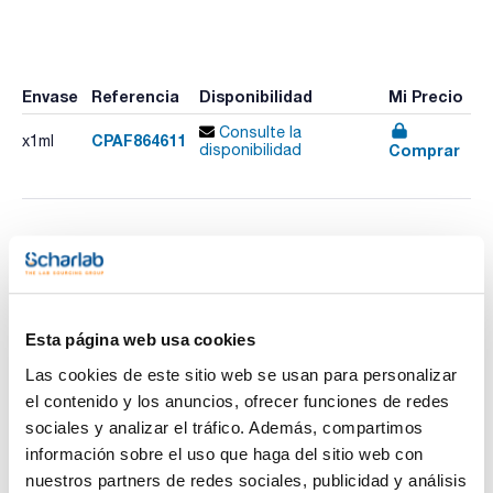
Envase
Referencia
Disponibilidad
Mi Precio
Consulte la
CPAF864611
x1ml
Comprar
disponibilidad
Imprimir ficha de
producto
Características
Disolvente : Methanol
Envase : Ampoule
Esta página web usa cookies
Volumen : 1 mL
Ver más
Composition:
Las cookies de este sitio web se usan para personalizar
Chlorobenzene 2000ug/ml [108-90-7]
el contenido y los anuncios, ofrecer funciones de redes
1,2-Dichlorobenzene 2000ug/ml [95-50-1]
cis-1,2-Dichloroethene 2000ug/ml [156-59-2]
sociales y analizar el tráfico. Además, compartimos
trans-1,2-Dichloroethene 2000ug/ml [156-60-5]
información sobre el uso que haga del sitio web con
1,2-Dichloropropane 2000ug/ml [78-87-5]
Documentación técnica
Ethylbenzene 2000ug/ml [100-41-4]
nuestros partners de redes sociales, publicidad y análisis