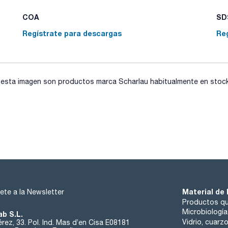
COA
SDS
Regístrate para descargas
Re
sta imagen son productos marca Scharlau habitualmente en stock, 
Material de 
ete a la Newsletter
Productos qu
Microbiología
ab S.L.
Vidrio, cuarz
rez, 33. Pol. Ind. Mas d’en Cisa E08181