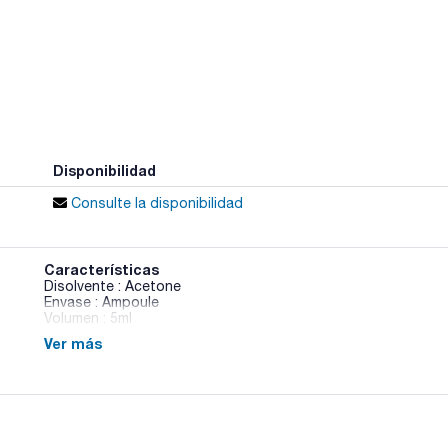
Disponibilidad
Consulte la disponibilidad
Características
Disolvente : Acetone
Envase : Ampoule
Volumen : 5ml
Ver más
Composition:
Diesel Oil 1000mg/l [68334-30-5]
Mineral Oil 1000mg/l [8042-47-5]