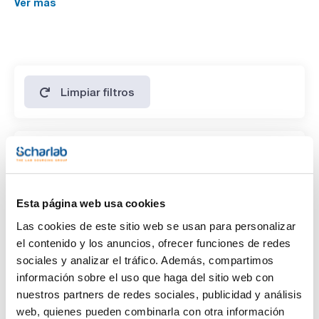
Ver más
Ethyl Acetate 5000ug/ml [141-78-6]
1-Propanol 5000ug/ml [71-23-8]
Diethylether 5000ug/ml [60-29-7]
2- Propanol 5000ug/ml [67-63-0]
Ethyl formate 5000ug/ml [109-94-4]
Acetic acid n-propyl ester 5000ug/ml [109-60-4]
Limpiar filtros
Características
Disolvente
(1)
Dimethylformamide
Esta página web usa cookies
Las cookies de este sitio web se usan para personalizar
Envase
el contenido y los anuncios, ofrecer funciones de redes
sociales y analizar el tráfico. Además, compartimos
(1)
Ampoule
información sobre el uso que haga del sitio web con
nuestros partners de redes sociales, publicidad y análisis
Volumen
web, quienes pueden combinarla con otra información